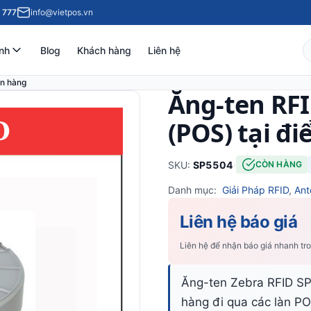
 777
info@vietpos.vn
nh
Blog
Khách hàng
Liên hệ
án hàng
Ăng-ten RFI
(POS) tại đ
SKU:
SP5504
·
CÒN HÀNG
Danh mục:
Giải Pháp RFID
,
Ant
Liên hệ báo giá
Liên hệ để nhận báo giá nhanh tr
Ăng-ten Zebra RFID SP55
hàng đi qua các làn PO