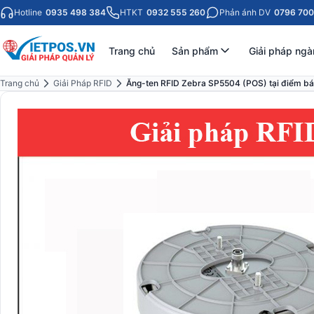
Hotline
0935 498 384
HTKT
0932 555 260
Phản ánh DV
0796 700
Trang chủ
Sản phẩm
Giải pháp ngà
Trang chủ
Giải Pháp RFID
Ăng-ten RFID Zebra SP5504 (POS) tại điểm b