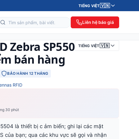
🇻🇳
TIẾNG VIỆT
Liên hệ báo giá
D Zebra SP5504
🇻🇳
TIẾNG VIỆT
iểm bán hàng
BẢO HÀNH 12 THÁNG
ennas RFID
ong 30 phút
04 là thiết bị c ảm biến; ghi lại các mặt
S của bạn; qua các khu vực sẽ gọi và nhận