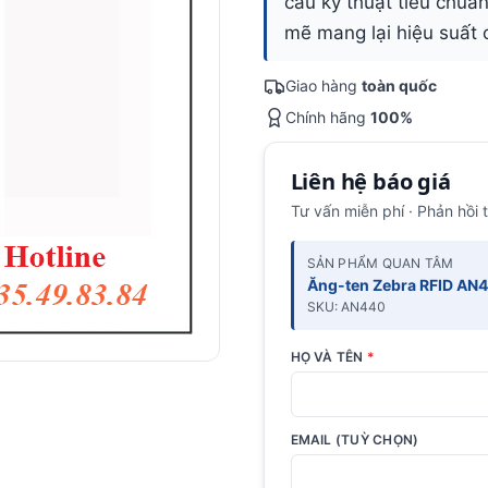
cầu kỹ thuật tiêu chuẩ
mẽ mang lại hiệu suất
Giao hàng
toàn quốc
Chính hãng
100%
Liên hệ báo giá
Tư vấn miễn phí · Phản hồi 
SẢN PHẨM QUAN TÂM
Ăng-ten Zebra RFID AN
SKU: AN440
HỌ VÀ TÊN
*
EMAIL (TUỲ CHỌN)