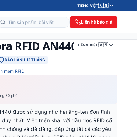
🇻🇳
TIẾNG VIỆT
Liên hệ báo giá
bra RFID AN440
🇻🇳
TIẾNG VIỆT
BẢO HÀNH 12 THÁNG
n mềm RFID
ong 30 phút
440 được sử dụng như hai ăng-ten đơn tĩnh
i duy nhất. Việc triển khai với đầu đọc RFID cố
nh chóng và dễ dàng, đáp ứng tất cả các yêu