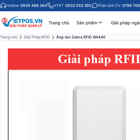
Hotline
0935 498 384
HTKT
0932 555 260
Phản ánh DV
0796 700
Trang chủ
Sản phẩm
Giải pháp ngà
Trang chủ
Giải Pháp RFID
Ăng-ten Zebra RFID AN440