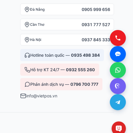
0905 999 656
Đà Nẵng
0931 777 527
Cần Thơ
0937 845 333
Hà Nội
Hotline toàn quốc —
0935 498 384
Hỗ trợ KT 24/7 —
0932 555 260
Phản ánh dịch vụ —
0796 700 777
info@vietpos.vn
1