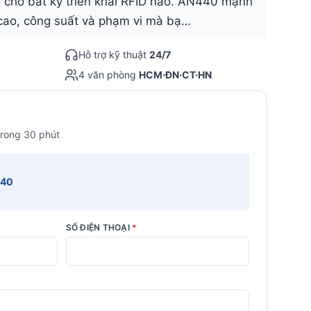
n cho bất kỳ triển khai RFID nào. AN440 mạnh
 cao, công suất và phạm vi mà bạ…
Hỗ trợ kỹ thuật
24/7
4 văn phòng
HCM·ĐN·CT·HN
trong 30 phút
440
SỐ ĐIỆN THOẠI
*