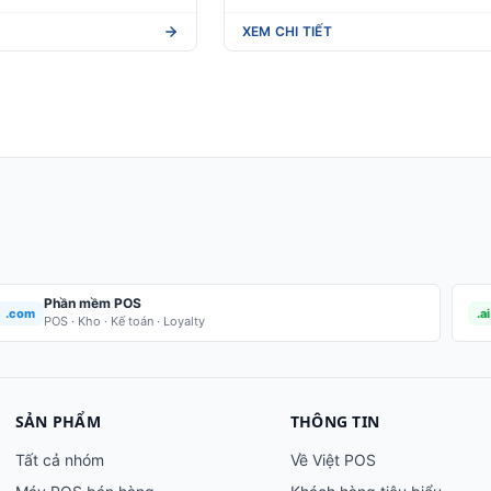
XEM CHI TIẾT
Phần mềm POS
.com
.ai
POS · Kho · Kế toán · Loyalty
SẢN PHẨM
THÔNG TIN
Tất cả nhóm
Về Việt POS