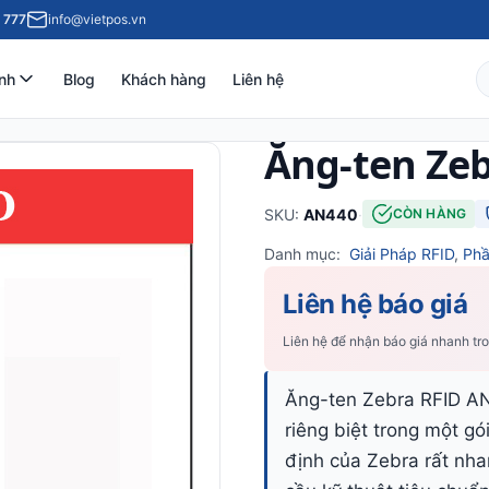
 777
info@vietpos.vn
nh
Blog
Khách hàng
Liên hệ
Ăng-ten Ze
SKU:
AN440
·
CÒN HÀNG
Danh mục:
Giải Pháp RFID
,
Phầ
Liên hệ báo giá
Liên hệ để nhận báo giá nhanh tr
Ăng-ten Zebra RFID AN
riêng biệt trong một gó
định của Zebra rất nha