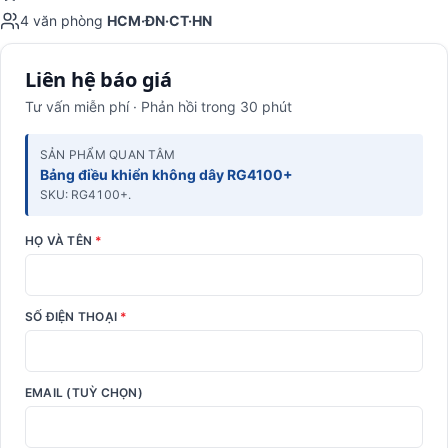
4 văn phòng
HCM·ĐN·CT·HN
Liên hệ báo giá
Tư vấn miễn phí · Phản hồi trong 30 phút
SẢN PHẨM QUAN TÂM
Bảng điều khiển không dây RG4100+
SKU: RG4100+.
HỌ VÀ TÊN
*
SỐ ĐIỆN THOẠI
*
EMAIL (TUỲ CHỌN)