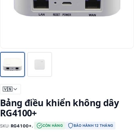
🇻🇳
Bảng điều khiển không dây
RG4100+
SKU:
RG4100+.
·
CÒN HÀNG
BẢO HÀNH 12 THÁNG