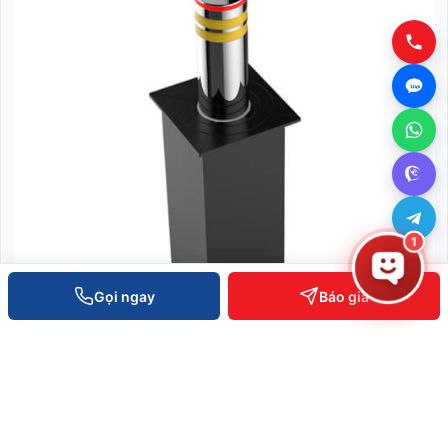
1
Gọi ngay
Báo giá
Cột Chặn Xe Tự Động - BOL1219-A
Liên hệ báo giá