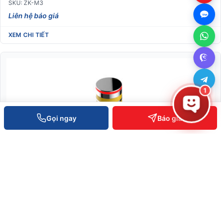
SKU: ZK-M3
Liên hệ báo giá
XEM CHI TIẾT
1
Gọi ngay
Báo giá