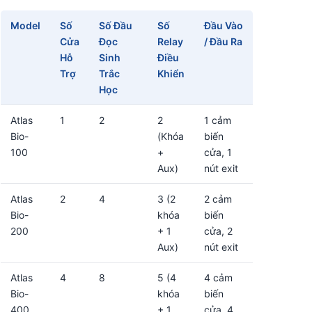
Model
Số
Số Đầu
Số
Đầu Vào
Cửa
Đọc
Relay
/ Đầu Ra
Hỗ
Sinh
Điều
Trợ
Trắc
Khiển
Học
Atlas
1
2
2
1 cảm
Bio-
(Khóa
biến
100
+
cửa, 1
Aux)
nút exit
Atlas
2
4
3 (2
2 cảm
Bio-
khóa
biến
200
+ 1
cửa, 2
Aux)
nút exit
Atlas
4
8
5 (4
4 cảm
Bio-
khóa
biến
400
+ 1
cửa, 4