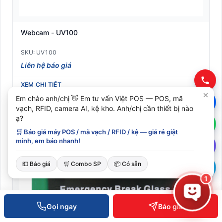
Webcam - UV100
SKU: UV100
Liên hệ báo giá
XEM CHI TIẾT
Em chào anh/chị 👋 Em tư vấn Việt POS — POS, mã
vạch, RFID, camera AI, kệ kho. Anh/chị cần thiết bị nào
ạ?
🛒 Báo giá máy POS / mã vạch / RFID / kệ — giá rẻ giật
mình, em báo nhanh!
💵 Báo giá
🛒 Combo SP
📦 Có sẵn
1
Gọi ngay
Báo giá