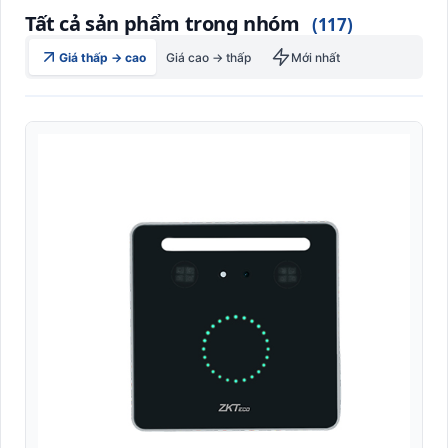
Máy đọc vân tay công nghiệp (Biometric Reader)
Tất cả sản phẩm trong nhóm
(117)
Máy in thẻ nhựa Pointman
Giá thấp → cao
Giá cao → thấp
Mới nhất
Máy tính bảng Rugged công nghiệp (Industrial Tablet)
Máy tính cầm tay công nghiệp PDA (Mobile Computer)
Máy tính tiền POS
Máy tuần tra
Nhãn A4 self-adhesive văn phòng (Sticker Sheet)
Nhãn Dymo compatible (LabelWriter/4XL)
Nhãn giá điện tử
Nhãn Linerless không lót (Eco-friendly)