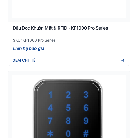
Nhãn Shipping vận chuyển quốc tế (DHL/UPS/FedEx)
Nhãn y tế dược phẩm (Blood tube, Medicine label)
Nhận dạng sinh trắc học
Đầu Đọc Khuôn Mặt & RFID - KF1000 Pro Series
SKU: KF1000 Pro Series
Phần mềm quản lý
Liên hệ báo giá
RFID
XEM CHI TIẾT
Robot Phục Vụ Nhà Hàng
Tem phụ hàng nhập khẩu (Tuân thủ NĐ 43/2017)
Tem vải nhãn mác may mặc (Woven/Satin xuất khẩu)
Thiết Bị Bán Lẻ POS
Thiết bị phòng chống Covid-19