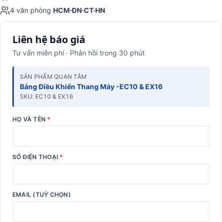
4 văn phòng
HCM·ĐN·CT·HN
Liên hệ báo giá
Tư vấn miễn phí · Phản hồi trong 30 phút
SẢN PHẨM QUAN TÂM
Bảng Điều Khiển Thang Máy -EC10 & EX16
SKU: EC10 & EX16
HỌ VÀ TÊN
*
SỐ ĐIỆN THOẠI
*
EMAIL (TUỲ CHỌN)