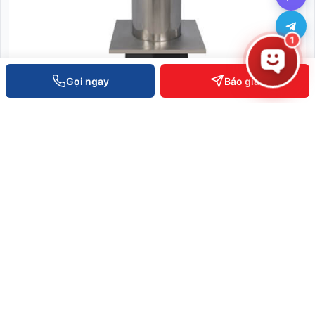
1
Gọi ngay
Báo giá
Cột Chắn Xe Cố Định - BOL1168-F
Liên hệ báo giá
XEM CHI TIẾT