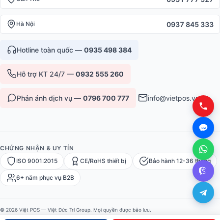
0937 845 333
Hà Nội
Hotline toàn quốc —
0935 498 384
Hỗ trợ KT 24/7 —
0932 555 260
Phản ánh dịch vụ —
0796 700 777
info@vietpos.vn
CHỨNG NHẬN & UY TÍN
ISO 9001:2015
CE/RoHS thiết bị
Bảo hành 12-36 tháng
6+ năm phục vụ B2B
© 2026 Việt POS — Việt Đức Trí Group. Mọi quyền được bảo lưu.
Bảo mật
·
Điều khoản
·
Sitemap