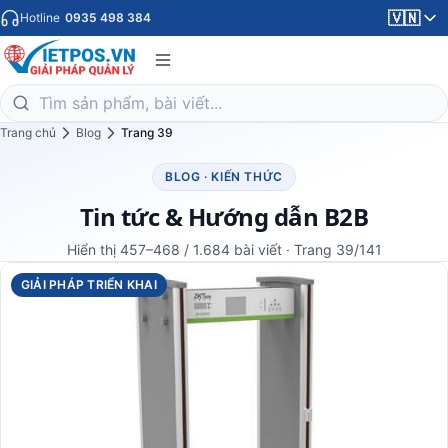
🇻🇳
Hotline
0935 498 384
Trang chủ
Blog
Trang 39
BLOG · KIẾN THỨC
Tin tức & Hướng dẫn B2B
Hiển thị 457–468 / 1.684 bài viết · Trang 39/141
GIẢI PHÁP TRIỂN KHAI