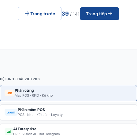
39
Trang trước
Trang tiếp
/ 141
HỆ SINH THÁI VIETPOS
Phần cứng
.vn
Máy POS · RFID · Kệ kho
Phần mềm POS
.com
POS · Kho · Kế toán · Loyalty
AI Enterprise
.ai
ERP · Vision AI · Bot Telegram