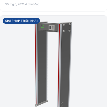
đ…
30 thg 6, 2021
·
4 phút đọc
GIẢI PHÁP TRIỂN KHAI