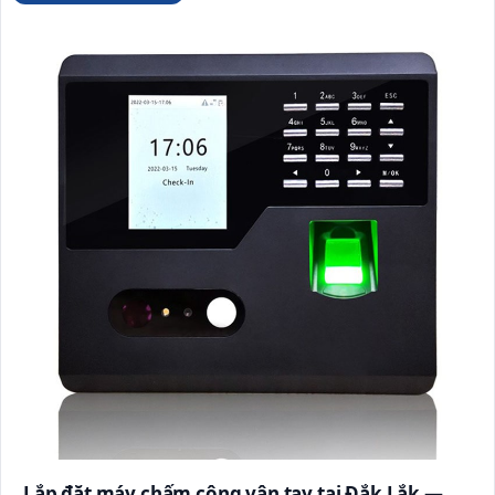
Lắp đặt máy chấm công vân tay tại Đắk Lắk —