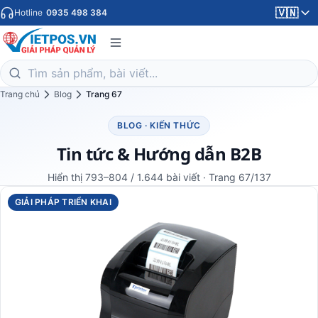
🇻🇳
Hotline
0935 498 384
Trang chủ
Blog
Trang 67
BLOG · KIẾN THỨC
Tin tức & Hướng dẫn B2B
Hiển thị 793–804 / 1.644 bài viết · Trang 67/137
GIẢI PHÁP TRIỂN KHAI