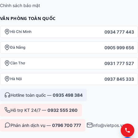
Chính sách bảo mật
VĂN PHÒNG TOÀN QUỐC
0934 777 443
Hồ Chí Minh
0905 999 656
Đà Nẵng
0931 777 527
Cần Thơ
0937 845 333
Hà Nội
Hotline toàn quốc —
0935 498 384
Hỗ trợ KT 24/7 —
0932 555 260
Phản ánh dịch vụ —
0796 700 777
info@vietpos.vn