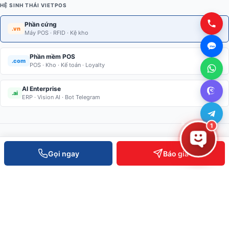
HỆ SINH THÁI VIETPOS
Phần cứng
.vn
Máy POS · RFID · Kệ kho
Phần mềm POS
.com
POS · Kho · Kế toán · Loyalty
AI Enterprise
.ai
ERP · Vision AI · Bot Telegram
1
Gọi ngay
Báo giá
Giải pháp thiết bị bán lẻ · Kiểm soát ra vào · RFID · Kệ kho thông
minh. Phân phối toàn quốc, hỗ trợ kỹ thuật 24/7.