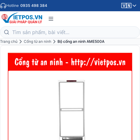
🇻🇳
Hotline
0935 498 384
Trang chủ
Cổng từ an ninh
Bộ cổng an ninh AME500A