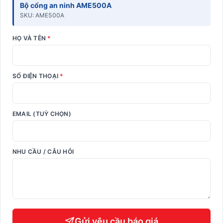
Bộ cổng an ninh AME500A
SKU: AME500A
HỌ VÀ TÊN
*
SỐ ĐIỆN THOẠI
*
EMAIL (TUỲ CHỌN)
NHU CẦU / CÂU HỎI
Gửi yêu cầu báo giá