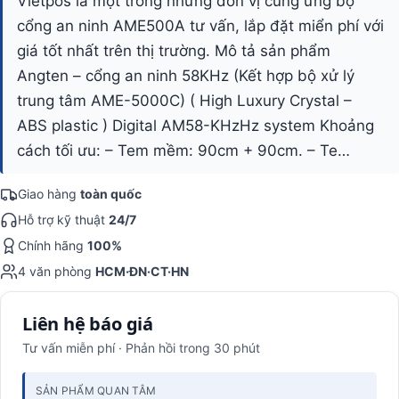
Vietpos là một trong những đơn vị cung ứng bộ
cổng an ninh AME500A tư vấn, lắp đặt miển phí với
giá tốt nhất trên thị trường. Mô tả sản phẩm
Angten – cổng an ninh 58KHz (Kết hợp bộ xử lý
trung tâm AME-5000C) ( High Luxury Crystal –
ABS plastic ) Digital AM58-KHzHz system Khoảng
cách tối ưu: – Tem mềm: 90cm + 90cm. – Te…
Giao hàng
toàn quốc
Hỗ trợ kỹ thuật
24/7
Chính hãng
100%
4 văn phòng
HCM·ĐN·CT·HN
Liên hệ báo giá
Tư vấn miễn phí · Phản hồi trong 30 phút
SẢN PHẨM QUAN TÂM