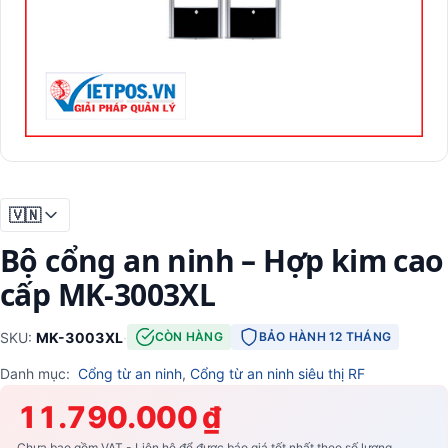
🇻🇳
Bộ cổng an ninh – Hợp kim cao
cấp MK-3003XL
SKU:
MK-3003XL
·
CÒN HÀNG
BẢO HÀNH 12 THÁNG
Danh mục:
Cổng từ an ninh
,
Cổng từ an ninh siêu thị RF
11.790.000 ₫
Chưa bao gồm VAT - Liên hệ để được báo giá tốt nhất theo số lượng