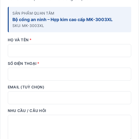
SẢN PHẨM QUAN TÂM
Bộ cổng an ninh – Hợp kim cao cấp MK-3003XL
SKU: MK-3003XL
HỌ VÀ TÊN
*
SỐ ĐIỆN THOẠI
*
EMAIL (TUỲ CHỌN)
NHU CẦU / CÂU HỎI