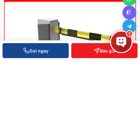
1
Gọi ngay
Báo giá
Thanh chắn Barrier PB1000 Series
SKU: PB1000 Series