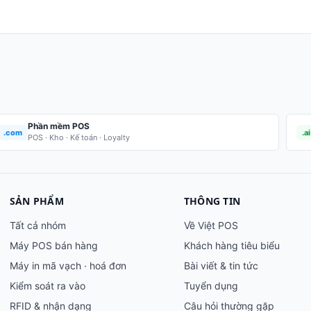
Phần mềm POS
.com
.ai
POS · Kho · Kế toán · Loyalty
SẢN PHẨM
THÔNG TIN
Tất cả nhóm
Về Việt POS
Máy POS bán hàng
Khách hàng tiêu biểu
Máy in mã vạch · hoá đơn
Bài viết & tin tức
Kiểm soát ra vào
Tuyển dụng
RFID & nhận dạng
Câu hỏi thường gặp