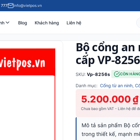
 777
info@vietpos.vn
nh
Blog
Khách hàng
Liên hệ
Bộ cổng an 
cấp VP-8256
SKU:
Vp-8256s
·
CÒN HÀN
Danh mục:
Cổng từ an ninh
,
Cổ
5.200.000 ₫
Chưa bao gồm VAT - Liên hệ để đư
Mô tả sản phẩm Bộ cổn
trong thiết kế, mạnh m