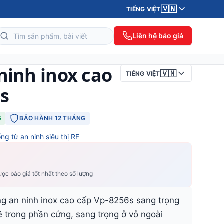
🇻🇳
TIẾNG VIỆT
Liên hệ báo giá
ninh inox cao
🇻🇳
TIẾNG VIỆT
s
G
BẢO HÀNH 12 THÁNG
ng từ an ninh siêu thị RF
ợc báo giá tốt nhất theo số lượng
g an ninh inox cao cấp Vp-8256s sang trọng
ẽ trong phần cứng, sang trọng ở vỏ ngoài