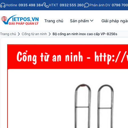
Hotline
0935 498 384
HTKT
0932 555 260
Phản ánh DV
0796 700
Trang chủ
Sản phẩm
Giải pháp ngà
Trang chủ
Cổng từ an ninh
Bộ cổng an ninh inox cao cấp VP-8256s