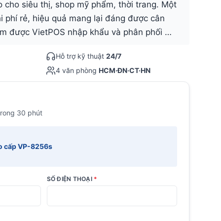
 cho siêu thị, shop mỹ phẩm, thời trang. Một
hi phí rẻ, hiệu quả mang lại đáng được cân
m được VietPOS nhập khẩu và phân phối …
Hỗ trợ kỹ thuật
24/7
4 văn phòng
HCM·ĐN·CT·HN
trong 30 phút
ao cấp VP-8256s
SỐ ĐIỆN THOẠI
*