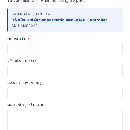
Tư vấn miễn phí · Phản hồi trong 30 phút
SẢN PHẨM QUAN TÂM
Bộ điều khiển Sensormatic AMS9040 Controller
SKU: AMS9040
HỌ VÀ TÊN
*
SỐ ĐIỆN THOẠI
*
EMAIL (TUỲ CHỌN)
NHU CẦU / CÂU HỎI