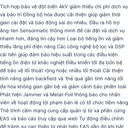
Tích hợp bảo vệ đột biến 4kV giảm thiểu chi phí dịch vụ
và bảo trì Đồng bộ hóa được cải thiện giúp giảm thời
gian cài đặt và báo động sai do nhiễu. Đầu ra hỗ trợ
ăng-ten Sensormatic thông minh để cài đặt và dịch vụ
nhanh hơn, đáng tin cậy hơn Loại bỏ tiếng ồn và giảm
thiểu lãng phí điện năng Các công nghệ bộ lọc và DSP
cải tiến giúp đảm bảo hiệu suất trong các điều kiện
tiếng ồn điện tử khắc nghiệt Điều khiển tối đa bốn bệ
để bảo vệ lối thoát rộng hoặc nhiều lối thoát Cải thiện
tính năng giảm backfield và ‘thẻ quá gần tính năng tối
đa hóa không gian gần bệ và giảm cảnh báo phiền toái
Phát hiện Jammer và Metal-Foil thông báo cho nhân
viên về hoạt động tội phạm bán lẻ có tổ chức tiềm năng
Thẻ trình cắm mạng cung cấp quản lý từ xa phần cứng
EAS và báo cáo truy cập qua web Tự động điều chỉnh
để tránh sự can thiệp từ phát hiện EAS gần đó khi bật