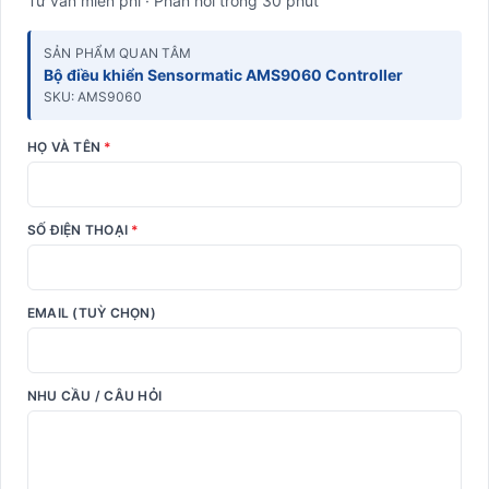
Tư vấn miễn phí · Phản hồi trong 30 phút
SẢN PHẨM QUAN TÂM
Bộ điều khiển Sensormatic AMS9060 Controller
SKU: AMS9060
HỌ VÀ TÊN
*
SỐ ĐIỆN THOẠI
*
EMAIL (TUỲ CHỌN)
NHU CẦU / CÂU HỎI