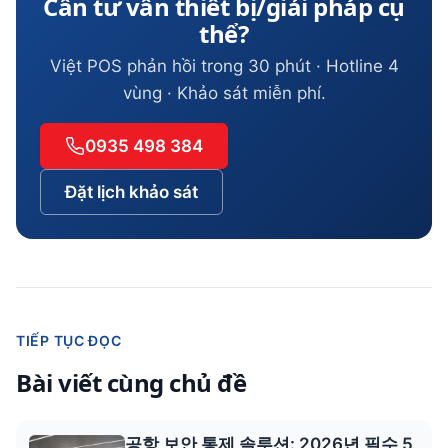
Cần tư vấn thiết bị/giải pháp cụ
thể?
Việt POS phản hồi trong 30 phút · Hotline 4
vùng · Khảo sát miễn phí.
0935 498 384
Đặt lịch khảo sát
TIẾP TỤC ĐỌC
Bài viết cùng chủ đề
공항 보안 통제 솔루션: 2026년 필수 5