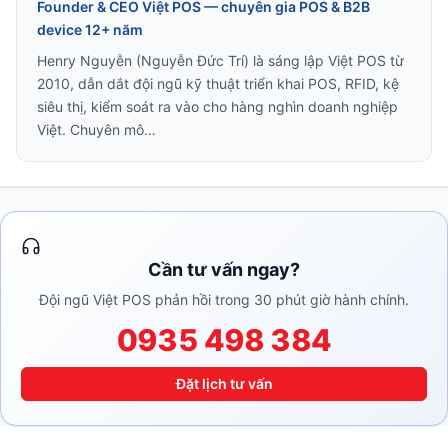
Founder & CEO Việt POS — chuyên gia POS & B2B
device 12+ năm
Henry Nguyễn (Nguyễn Đức Trí) là sáng lập Việt POS từ
2010, dẫn dắt đội ngũ kỹ thuật triển khai POS, RFID, kệ
siêu thị, kiểm soát ra vào cho hàng nghìn doanh nghiệp
Việt. Chuyên mô…
Cần tư vấn ngay?
Đội ngũ Việt POS phản hồi trong 30 phút giờ hành chính.
0935 498 384
Đặt lịch tư vấn