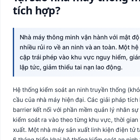
tích hợp?
Nhà máy thông minh vận hành với mật độ robot, máy móc và nhân công cao, tạo ra
nhiều rủi ro về an ninh và an toàn. Một h
cập trái phép vào khu vực nguy hiểm, giá
lập tức, giảm thiểu tai nạn lao động.
Hệ thống kiểm soát an ninh truyền thống (kh
cầu của nhà máy hiện đại. Các giải pháp tích 
barrier kết nối với phần mềm quản lý nhân s
kiểm soát ra vào theo từng khu vực, thời gian 
xuất. Một nhà máy sản xuất linh kiện điện tử
6 tháng triển khai hệ thống kiểm soát an ninh 