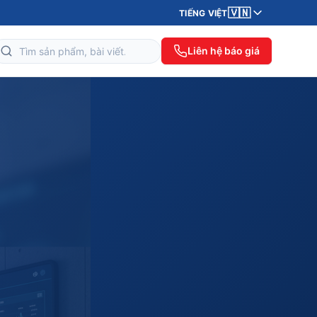
🇻🇳
TIẾNG VIỆT
Liên hệ báo giá