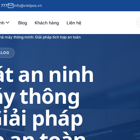
 777
info@vietpos.vn
nh
Blog
Khách hàng
Liên hệ
hà máy thông minh: Giải pháp tích hợp an toàn
BLOG
t an ninh
y thông
iải pháp
p an toàn