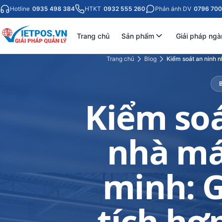
Hotline
0935 498 384
HTKT
0932 555 260
Phản ánh DV
0796 700
Trang chủ
Sản phẩm
Giải pháp ngà
Trang chủ
Blog
Kiểm soát an ninh n
Kiểm soá
nhà má
minh: G
tích hợ