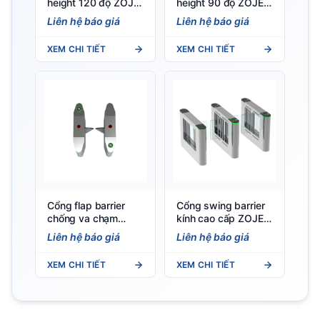
height 120 độ ZOJE
height 90 độ ZOJE
Z2001
Z2004 (90° Full
Liên hệ báo giá
Liên hệ báo giá
Height Turnstile)
XEM CHI TIẾT
XEM CHI TIẾT
Cổng flap barrier
Cổng swing barrier
chống va chạm
kính cao cấp ZOJE
ZOJE Anti-Collision
B202
Liên hệ báo giá
Liên hệ báo giá
Flap Turnstile Y109
XEM CHI TIẾT
XEM CHI TIẾT