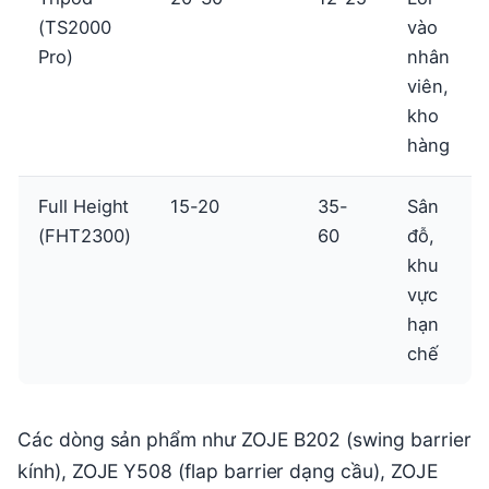
(TS2000
vào
Pro)
nhân
viên,
kho
hàng
Full Height
15-20
35-
Sân
(FHT2300)
60
đỗ,
khu
vực
hạn
chế
Các dòng sản phẩm như ZOJE B202 (swing barrier
kính), ZOJE Y508 (flap barrier dạng cầu), ZOJE