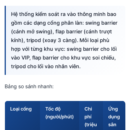
Hệ thống kiểm soát ra vào thông minh bao
gồm các dạng cổng phân làn: swing barrier
(cánh mở swing), flap barrier (cánh trượt
kính), tripod (xoay 3 càng). Mỗi loại phù
hợp với từng khu vực: swing barrier cho lối
vào VIP, flap barrier cho khu vực soi chiếu,
tripod cho lối vào nhân viên.
Bảng so sánh nhanh:
Loại cổng
Tốc độ
Chi
Ứng
(người/phút)
phí
dụng
(triệu
sân