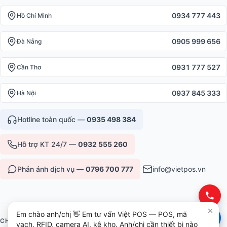
0934 777 443
Hồ Chí Minh
0905 999 656
Đà Nẵng
0931 777 527
Cần Thơ
0937 845 333
Hà Nội
Hotline toàn quốc —
0935 498 384
Hỗ trợ KT 24/7 —
0932 555 260
Phản ánh dịch vụ —
0796 700 777
info@vietpos.vn
Em chào anh/chị 👋 Em tư vấn Việt POS — POS, mã
CHỨNG NHẬN & UY TÍN
vạch, RFID, camera AI, kệ kho. Anh/chị cần thiết bị nào