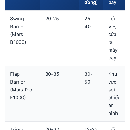
đồng)
bay
Swing
20-25
25-
Lối
Barrier
40
VIP,
(Mars
cửa
B1000)
ra
máy
bay
Flap
30-35
30-
Khu
Barrier
50
vực
(Mars Pro
soi
F1000)
chiếu
an
ninh
Tripod
20-30
12-25
Lối