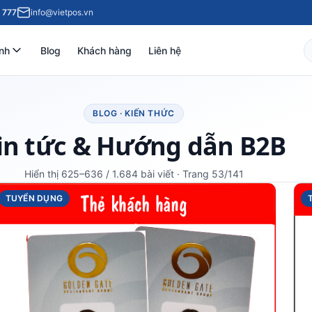
 777
info@vietpos.vn
nh
Blog
Khách hàng
Liên hệ
BLOG · KIẾN THỨC
in tức & Hướng dẫn B2B
Hiển thị 625–636 / 1.684 bài viết · Trang 53/141
TUYỂN DỤNG