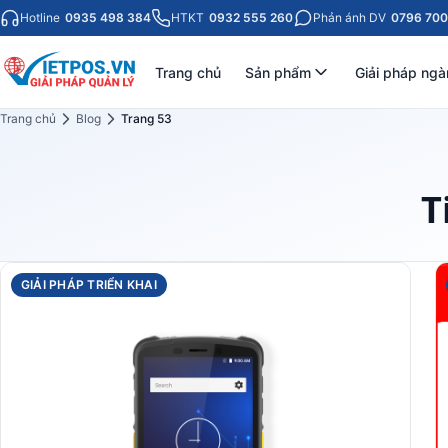
Hotline
0935 498 384
HTKT
0932 555 260
Phản ánh DV
0796 700
Trang chủ
Sản phẩm
Giải pháp ngà
Trang chủ
Blog
Trang 53
T
GIẢI PHÁP TRIỂN KHAI