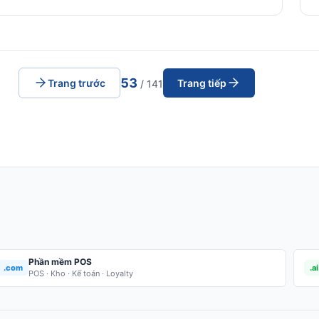
53
Trang trước
Trang tiếp
/ 141
Phần mềm POS
.com
.ai
POS · Kho · Kế toán · Loyalty