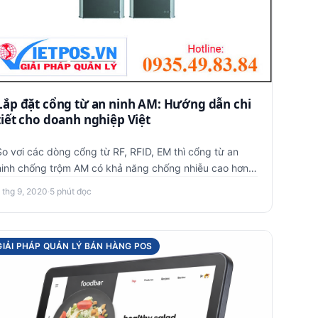
Lắp đặt cổng từ an ninh AM: Hướng dẫn chi
tiết cho doanh nghiệp Việt
So vơi các dòng cổng từ RF, RFID, EM thì cổng từ an
ninh chống trộm AM có khả năng chống nhiễu cao hơn
nên thường được s…
 thg 9, 2020
·
5 phút đọc
GIẢI PHÁP QUẢN LÝ BÁN HÀNG POS