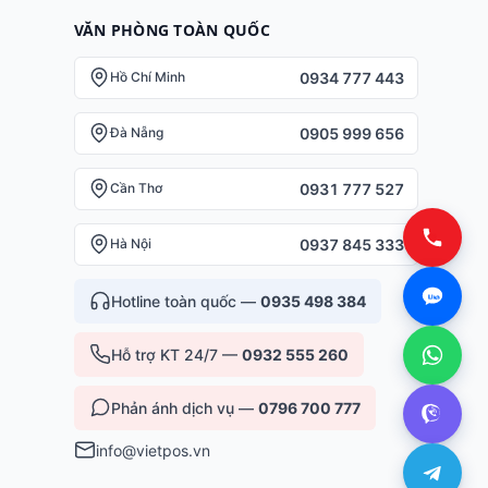
VĂN PHÒNG TOÀN QUỐC
0934 777 443
Hồ Chí Minh
0905 999 656
Đà Nẵng
0931 777 527
Cần Thơ
0937 845 333
Hà Nội
Hotline toàn quốc —
0935 498 384
Hỗ trợ KT 24/7 —
0932 555 260
Phản ánh dịch vụ —
0796 700 777
info@vietpos.vn