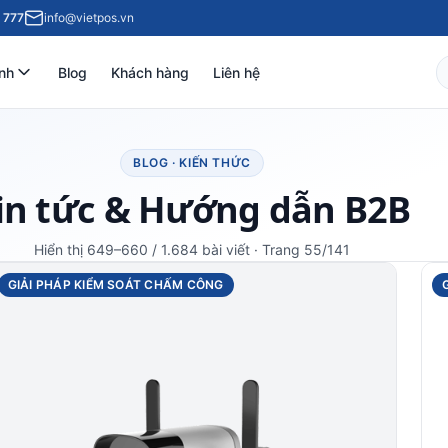
 777
info@vietpos.vn
nh
Blog
Khách hàng
Liên hệ
BLOG · KIẾN THỨC
in tức & Hướng dẫn B2B
Hiển thị 649–660 / 1.684 bài viết · Trang 55/141
GIẢI PHÁP KIỂM SOÁT CHẤM CÔNG