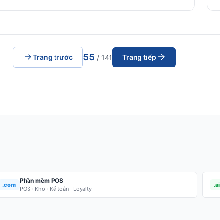
55
Trang trước
Trang tiếp
/ 141
Phần mềm POS
.com
.ai
POS · Kho · Kế toán · Loyalty