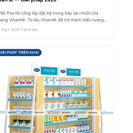
Việt Pos thi công lắp đặt kệ trưng bày tại chuỗi cửa
hàng Vinamilk. Từ lâu Vinamilk đã trở thành biểu tượng
niềm tin số …
 thg 7, 2020
·
5 phút đọc
GIẢI PHÁP TRIỂN KHAI