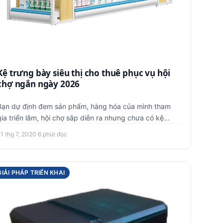
Kệ trưng bày siêu thị cho thuê phục vụ hội
chợ ngắn ngày 2026
Bạn dự định đem sản phẩm, hàng hóa của mình tham
gia triển lãm, hội chợ sắp diễn ra nhưng chưa có kệ
trưng bày? Bạn đang…
1 thg 7, 2020
·
6 phút đọc
GIẢI PHÁP TRIỂN KHAI