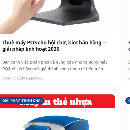
Thuê máy POS cho hội chợ, kiot bán hàng —
giải pháp linh hoạt 2026
Bên cạnh việc phân phối và cung cấp những dòng máy
POS chính hãng với giá thành cạnh tranh rẻ trên toàn
quốc, Việt POS t…
21 thg 7, 2020
·
6 phút đọc
2
GIẢI PHÁP TRIỂN KHAI