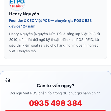
Henry Nguyễn
Founder & CEO Việt POS — chuyên gia POS & B2B
device 12+ năm
Henry Nguyễn (Nguyễn Đức Trí) là sáng lập Việt POS từ
2010, dẫn dắt đội ngũ kỹ thuật triển khai POS, RFID, kệ
siêu thị, kiểm soát ra vào cho hàng nghìn doanh nghiệp
Việt. Chuyên mô…
Cần tư vấn ngay?
Đội ngũ Việt POS phản hồi trong 30 phút giờ hành chính.
0935 498 384