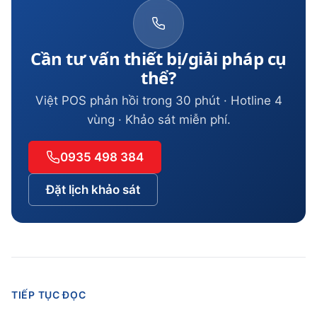
Cần tư vấn thiết bị/giải pháp cụ
thể?
Việt POS phản hồi trong 30 phút · Hotline 4
vùng · Khảo sát miễn phí.
0935 498 384
Đặt lịch khảo sát
TIẾP TỤC ĐỌC