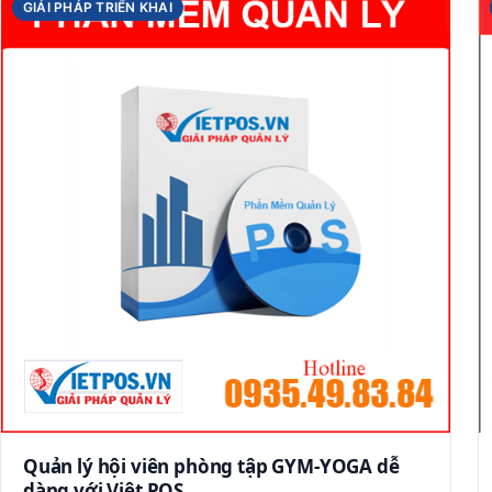
GIẢI PHÁP TRIỂN KHAI
Quản lý hội viên phòng tập GYM-YOGA dễ
dàng với Việt POS