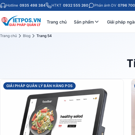
Hotline
0935 498 384
HTKT
0932 555 260
Phản ánh DV
0796 700
Trang chủ
Sản phẩm
Giải pháp ngà
Trang chủ
Blog
Trang 54
T
GIẢI PHÁP QUẢN LÝ BÁN HÀNG POS