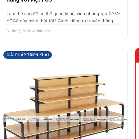
Làm thế nào để có thể quản lý hội viên phòng tập GYM-
YOGA của mình thật tốt? Cách kiểm tra truyền thống
không hiệu quả k…
31 thg 7, 2020
·
4 phút đọc
GIẢI PHÁP TRIỂN KHAI