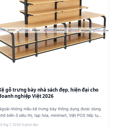
Kệ gỗ trưng bày nhà sách đẹp, hiện đại cho
doanh nghiệp Việt 2026
Ngoài những mẫu kệ trưng bày thông dụng được dùng
phổ biến ở siêu thị, tạp hóa, minimart, Việt POS tiếp tục
mở rộng thiế…
25 thg 7, 2020
·
5 phút đọc