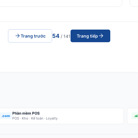
54
Trang trước
Trang tiếp
/ 141
Phần mềm POS
.com
.ai
POS · Kho · Kế toán · Loyalty