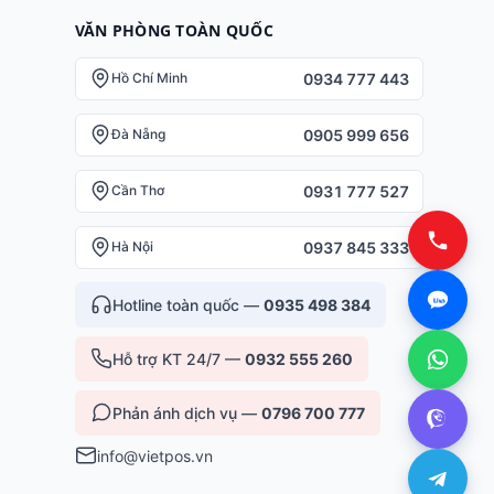
VĂN PHÒNG TOÀN QUỐC
0934 777 443
Hồ Chí Minh
0905 999 656
Đà Nẵng
0931 777 527
Cần Thơ
0937 845 333
Hà Nội
Hotline toàn quốc —
0935 498 384
Hỗ trợ KT 24/7 —
0932 555 260
Phản ánh dịch vụ —
0796 700 777
info@vietpos.vn