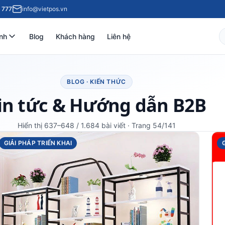
 777
info@vietpos.vn
nh
Blog
Khách hàng
Liên hệ
BLOG · KIẾN THỨC
in tức & Hướng dẫn B2B
Hiển thị 637–648 / 1.684 bài viết · Trang 54/141
GIẢI PHÁP TRIỂN KHAI