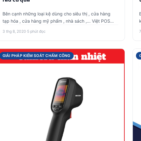
Bên cạnh những loại kệ dùng cho siêu thị , cửa hàng
tạp hóa , cửa hàng mỹ phẩm , nhà sách ,... Việt POS
cung cấp và sản …
3 thg 8, 2020
·
5 phút đọc
GIẢI PHÁP KIỂM SOÁT CHẤM CÔNG