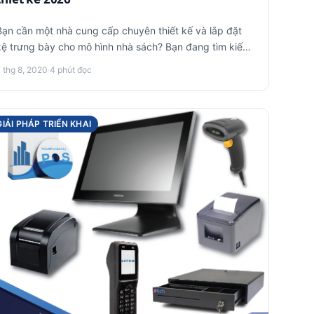
Bạn cần một nhà cung cấp chuyên thiết kế và lắp đặt
kệ trưng bày cho mô hình nhà sách? Bạn đang tìm kiếm
loại kệ trưng b…
7 thg 8, 2020
·
4 phút đọc
GIẢI PHÁP TRIỂN KHAI