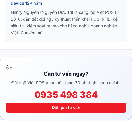
device 12+ năm
Henry Nguyễn (Nguyễn Đức Trí) là sáng lập Việt POS từ
2010, dẫn dắt đội ngũ kỹ thuật triển khai POS, RFID, kệ
siêu thị, kiểm soát ra vào cho hàng nghìn doanh nghiệp
Việt. Chuyên mô…
Cần tư vấn ngay?
Đội ngũ Việt POS phản hồi trong 30 phút giờ hành chính.
0935 498 384
Đặt lịch tư vấn