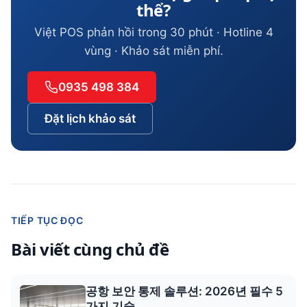
thể?
Việt POS phản hồi trong 30 phút · Hotline 4
vùng · Khảo sát miễn phí.
0935 498 384
Đặt lịch khảo sát
TIẾP TỤC ĐỌC
Bài viết cùng chủ đề
공항 보안 통제 솔루션: 2026년 필수 5
가지 기술