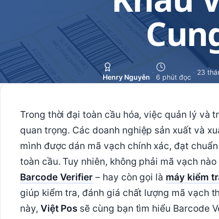
Cun
·
·
23 thá
Henry Nguyễn
6 phút đọc
Trong thời đại toàn cầu hóa, việc quản lý và
quan trọng. Các doanh nghiệp sản xuất và x
mình được dán mã vạch chính xác, đạt chuẩn q
toàn cầu. Tuy nhiên, không phải mã vạch nào đ
Barcode Verifier
– hay còn gọi là
máy kiểm t
giúp kiểm tra, đánh giá chất lượng mã vạch th
này,
Việt Pos
sẽ cùng bạn tìm hiểu Barcode Ver