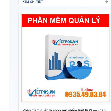
XEM CHI TIẾT
Phần mềm quản lý shop mỹ phẩm Việt POS — Scan