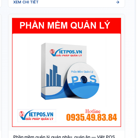
XEM CHI TIẾT
Phần mềm quản lý quán nhậu, quán ăn — Việt POS