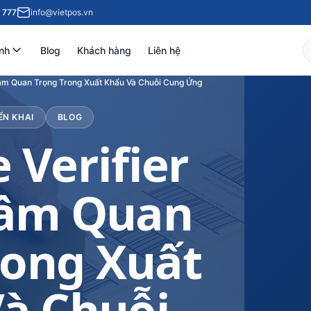
 777
info@vietpos.vn
nh
Blog
Khách hàng
Liên hệ
Tầm Quan Trọng Trong Xuất Khẩu Và Chuỗi Cung Ứng
ỂN KHAI
BLOG
 Verifier
Tầm Quan
rong Xuất
à Chuỗi