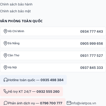
Chính sách bảo hành
Chính sách bảo mật
VĂN PHÒNG TOÀN QUỐC
0934 777 443
Hồ Chí Minh
0905 999 656
Đà Nẵng
0931 777 527
Cần Thơ
0937 845 333
Hà Nội
Hotline toàn quốc —
0935 498 384
Hỗ trợ KT 24/7 —
0932 555 260
Phản ánh dịch vụ —
0796 700 777
info@vietpos.vn