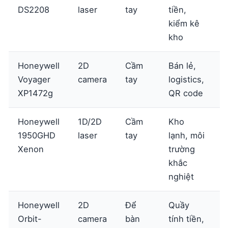
DS2208
laser
tay
tiền,
t
kiểm kê
kho
Honeywell
2D
Cầm
Bán lẻ,
Voyager
camera
tay
logistics,
t
XP1472g
QR code
Honeywell
1D/2D
Cầm
Kho
1950GHD
laser
tay
lạnh, môi
t
Xenon
trường
khắc
nghiệt
Honeywell
2D
Để
Quầy
Orbit-
camera
bàn
tính tiền,
t