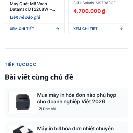
MS7980GEL
SKU: Solaris-MS7980GEL
Máy Quét Mã Vạch
Datamax DT2208W –
4.700.000 ₫
Máy Quét 2D Giá Rẻ, Đa
Liên hệ báo giá
Năng Cho Mọi Mô Hình
Bán Lẻ
XEM CHI TIẾT
XEM CHI TIẾT
TIẾP TỤC ĐỌC
Bài viết cùng chủ đề
Mua máy in hóa đơn nào phù hợp
cho doanh nghiệp Việt 2026
Đọc bài
Máy in bill hóa đơn nhiệt chuyên