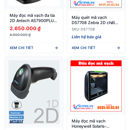
Máy đọc mã vạch đa tia
Máy quét mã vạch
2D Antech AS7900PLUS
DS7708 Zebra 2D chất
âm bàn
lượng
2.650.000 ₫
SKU: DS7708
4.900.000 ₫
Liên hệ báo giá
XEM CHI TIẾT
XEM CHI TIẾT
Máy đọc mã vạch
Honeywell Solaris-