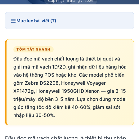
Cập nhật 15 tháng 7, 2026
Mục lục bài viết (7)
TÓM TẮT NHANH
Đầu đọc mã vạch chất lượng là thiết bị quét và
giải mã mã vạch 1D/2D, ghi nhận dữ liệu hàng hóa
vào hệ thống POS hoặc kho. Các model phổ biến
gồm Zebra DS2208, Honeywell Voyager
XP1472g, Honeywell 1950GHD Xenon — giá 3-15
triệu/máy, độ bền 3-5 năm. Lựa chọn đúng model
giúp tăng tốc độ kiểm kê 40-60%, giảm sai sót
nhập liệu 30-50%.
Đầu đọc mã vạch chất lượng là thiết bị thu nhận