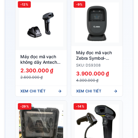
-12%
-9%
Máy đọc mã vạch
Máy đọc mã vạch
Zebra Symbol-
không dây Antech
DS9308
SKU: DS9308
AS2200 – 2D
2.300.000 ₫
3.900.000 ₫
2.600.000 ₫
4.300.000 ₫
XEM CHI TIẾT
XEM CHI TIẾT
-29%
-14%