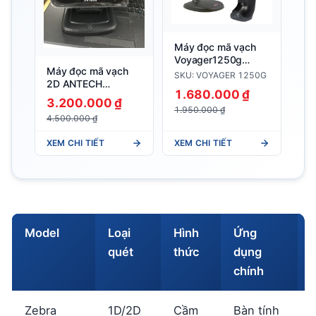
Máy đọc mã vạch
Voyager1250g
Máy đọc mã vạch
Honeywell
SKU: VOYAGER 1250G
2D ANTECH
1.680.000 ₫
AS8600 ( siêu tốc
3.200.000 ₫
độ )
1.950.000 ₫
4.500.000 ₫
XEM CHI TIẾT
XEM CHI TIẾT
Model
Loại
Hình
Ứng
quét
thức
dụng
chính
Zebra
1D/2D
Cầm
Bàn tính