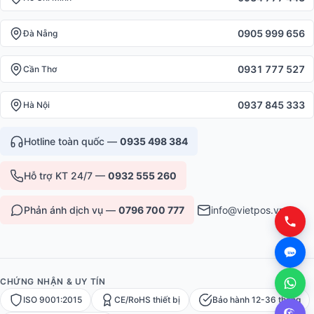
0905 999 656
Đà Nẵng
0931 777 527
Cần Thơ
0937 845 333
Hà Nội
Hotline toàn quốc —
0935 498 384
Hỗ trợ KT 24/7 —
0932 555 260
Phản ánh dịch vụ —
0796 700 777
info@vietpos.vn
CHỨNG NHẬN & UY TÍN
ISO 9001:2015
CE/RoHS thiết bị
Bảo hành 12-36 tháng