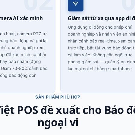
mera AI xác minh
Giám sát từ xa qua app di 
Ứng dụng di động cho phép chủ
ích hoạt, camera PTZ tự
doanh nghiệp và nhân viên an nin
ùng báo động và ghi lại
nhận cảnh báo real-time, xem ca
 chủ doanh nghiệp xem
trực tiếp, bật tắt vùng báo động 
app để xác minh có phải
ca làm việc. Không cần ngồi trực
 hay báo nhầm (động
phòng giám sát — quản lý an ninh
). Giảm 70-80% cảnh báo
lúc mọi nơi chỉ bằng smartphone.
thống báo động đơn
SẢN PHẨM PHÙ HỢP
Việt POS đề xuất cho Báo 
ngoại vi