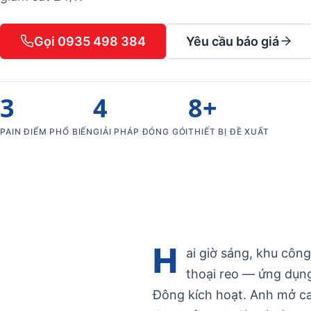
Gọi 0935 498 384
Yêu cầu báo giá
3
4
8+
PAIN ĐIỂM PHỔ BIẾN
GIẢI PHÁP ĐÓNG GÓI
THIẾT BỊ ĐỀ XUẤT
H
ai giờ sáng, khu côn
thoại reo — ứng dụn
Đông kích hoạt. Anh mở c