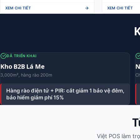
XEM CHI TIẾT
XEM CHI TIẾT
K
ĐÃ TRIỂN KHAI
Kho B2B Lá Me
N
3,000m², hàng rào 200m
Ch
Hàng rào điện tử + PIR: cắt giảm 1 bảo vệ đêm,
bảo hiểm giảm phí 15%
T
Việt POS làm tr