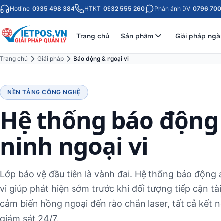
Hotline
0935 498 384
HTKT
0932 555 260
Phản ánh DV
0796 700
Trang chủ
Sản phẩm
Giải pháp ngà
Trang chủ
Giải pháp
Báo động & ngoại vi
NỀN TẢNG CÔNG NGHỆ
Hệ thống báo động
ninh ngoại vi
Lớp bảo vệ đầu tiên là vành đai. Hệ thống báo động 
vi giúp phát hiện sớm trước khi đối tượng tiếp cận tà
cảm biến hồng ngoại đến rào chắn laser, tất cả kết n
giám sát 24/7.