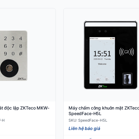
oát độc lập ZKTeco MKW-
Máy chấm công khuôn mặt ZKTec
SpeedFace-H5L
-H
SKU: SpeedFace-H5L
Liên hệ báo giá