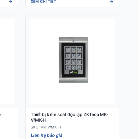
XEM CHI TIẾT
o
Thiết bị kiểm soát độc lập ZKTeco MK-
V/MK-H
SKU: MK-V/MK-H
Liên hệ báo giá