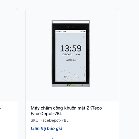
o
Máy chấm công khuôn mặt ZKTeco
FaceDepot-7BL
SKU: FaceDepot-7BL
Liên hệ báo giá