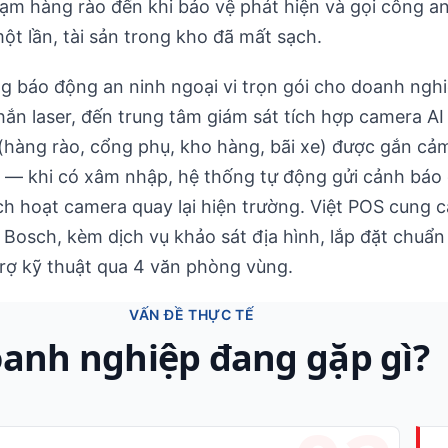
hạm hàng rào đến khi bảo vệ phát hiện và gọi công an
một lần, tài sản trong kho đã mất sạch.
ng báo động an ninh ngoại vi trọn gói cho doanh ngh
hắn laser, đến trung tâm giám sát tích hợp camera AI
hàng rào, cổng phụ, kho hàng, bãi xe) được gắn cảm 
m — khi có xâm nhập, hệ thống tự động gửi cảnh báo
ch hoạt camera quay lại hiện trường. Việt POS cung cấ
 Bosch, kèm dịch vụ khảo sát địa hình, lắp đặt chuẩ
rợ kỹ thuật qua 4 văn phòng vùng.
VẤN ĐỀ THỰC TẾ
anh nghiệp đang gặp gì?