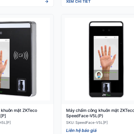
XEM CHI TIẾT
 khuôn mặt ZKTeco
Máy chấm công khuôn mặt ZKTec
[P]
SpeedFace-V5L(P)
H5L[P]
SKU: SpeedFace-V5L[P]
Liên hệ báo giá