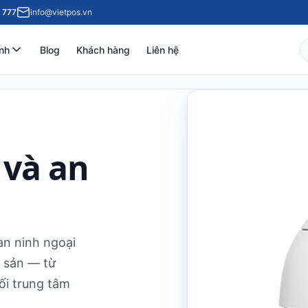
 777
info@vietpos.vn
nh
Blog
Khách hàng
Liên hệ
 và an
an ninh ngoại
i sản — từ
ối trung tâm