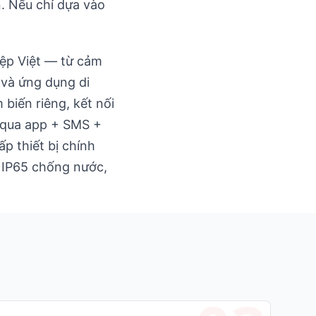
. Nếu chỉ dựa vào
iệp Việt — từ cảm
 và ứng dụng di
biến riêng, kết nối
 qua app + SMS +
p thiết bị chính
n IP65 chống nước,