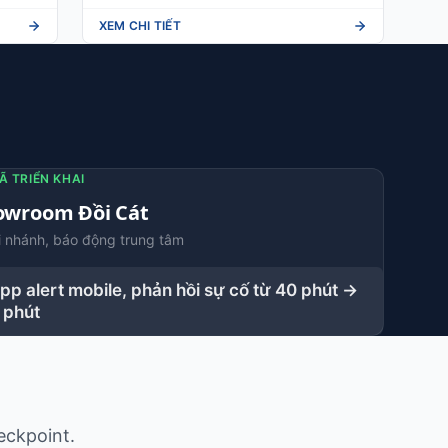
XEM CHI TIẾT
Ã TRIỂN KHAI
owroom Đồi Cát
i nhánh, báo động trung tâm
pp alert mobile, phản hồi sự cố từ 40 phút →
 phút
eckpoint.