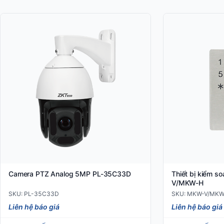
Camera PTZ Analog 5MP PL-35C33D
Thiết bị kiểm s
V/MKW-H
SKU: PL-35C33D
SKU: MKW-V/MKW
Liên hệ báo giá
Liên hệ báo giá