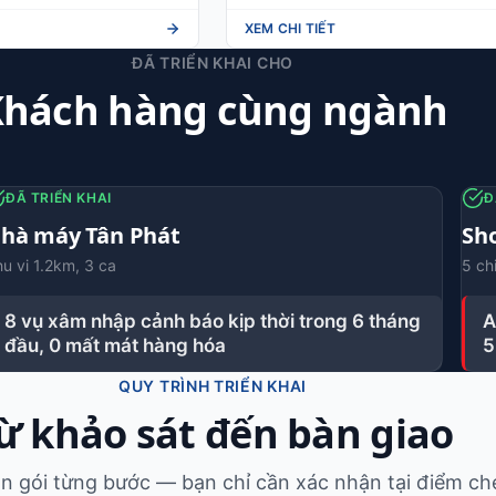
XEM CHI TIẾT
ĐÃ TRIỂN KHAI CHO
hách hàng cùng ngành
ĐÃ TRIỂN KHAI
Đ
hà máy Tân Phát
Sh
u vi 1.2km, 3 ca
5 ch
8 vụ xâm nhập cảnh báo kịp thời trong 6 tháng
A
đầu, 0 mất mát hàng hóa
5
QUY TRÌNH TRIỂN KHAI
ừ khảo sát đến bàn giao
ọn gói từng bước — bạn chỉ cần xác nhận tại điểm ch