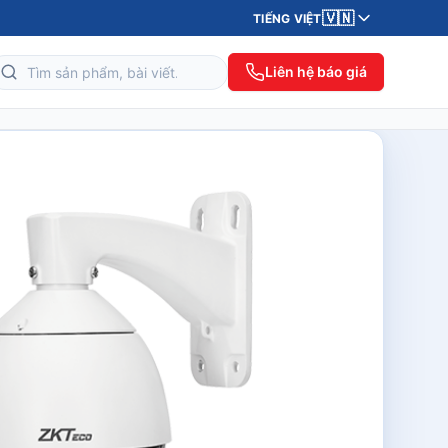
🇻🇳
TIẾNG VIỆT
Liên hệ báo giá