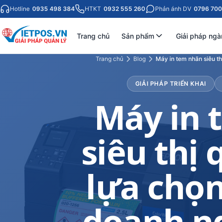
Hotline
0935 498 384
HTKT
0932 555 260
Phản ánh DV
0796 700
Trang chủ
Sản phẩm
Giải pháp ngà
Trang chủ
Blog
Máy in tem nhãn siêu t
GIẢI PHÁP TRIỂN KHAI
Máy in 
siêu thị
lựa chọn
doanh ng