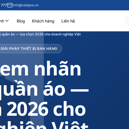
 777
info@vietpos.vn
nh
Blog
Khách hàng
Liên hệ
hị quần áo — lựa chọn 2026 cho doanh nghiệp Việt
GIẢI PHÁP THIẾT BỊ BÁN HÀNG
tem nhãn
 quần áo —
 2026 cho
hiệp Việt