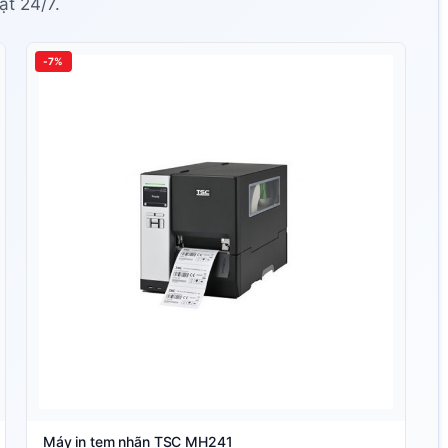
ật 24/7.
-7%
Máy in tem nhãn TSC MH241