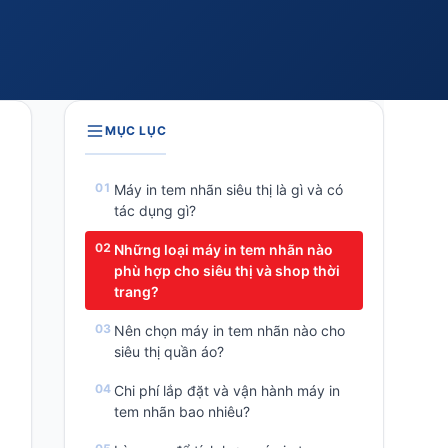
MỤC LỤC
Máy in tem nhãn siêu thị là gì và có
tác dụng gì?
Những loại máy in tem nhãn nào
phù hợp cho siêu thị và shop thời
trang?
Nên chọn máy in tem nhãn nào cho
siêu thị quần áo?
Chi phí lắp đặt và vận hành máy in
tem nhãn bao nhiêu?