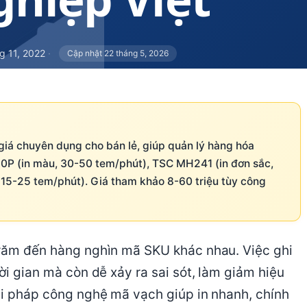
g 11, 2022
·
Cập nhật 22 tháng 5, 2026
m giá chuyên dụng cho bán lẻ, giúp quản lý hàng hóa
P (in màu, 30-50 tem/phút), TSC MH241 (in đơn sắc,
 15-25 tem/phút). Giá tham khảo 8-60 triệu tùy công
 trăm đến hàng nghìn mã SKU khác nhau. Việc ghi
ời gian mà còn dễ xảy ra sai sót, làm giảm hiệu
iải pháp công nghệ mã vạch giúp in nhanh, chính