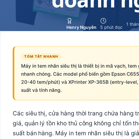
·
·
1 thán
Henry Nguyễn
5 phút đọc
TÓM TẮT NHANH
Máy in tem nhãn siêu thị là thiết bị in mã vạch, te
nhanh chóng. Các model phổ biến gồm Epson C6550
20-40 tem/phút) và XPrinter XP-365B (entry-level,
suất và tính năng.
Các siêu thị, cửa hàng thời trang chứa hàng
giá, quản lý tồn kho thủ công không chỉ tốn th
suất bán hàng. Máy in tem nhãn siêu thị là g