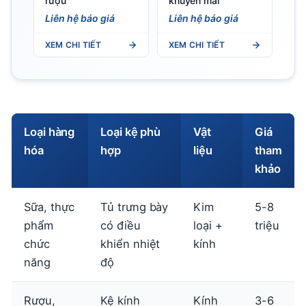
rượu
khuyến mãi
Liên hệ báo giá
Liên hệ báo giá
XEM CHI TIẾT
XEM CHI TIẾT
Loại hàng
Loại kệ phù
Vật
Giá
hóa
hợp
liệu
tham
khảo
Sữa, thực
Tủ trưng bày
Kim
5-8
phẩm
có điều
loại +
triệu
chức
khiển nhiệt
kính
năng
độ
Rượu,
Kệ kính
Kính
3-6