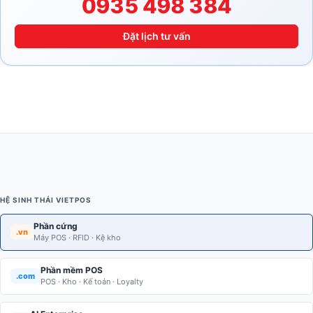
0935 498 384
Đặt lịch tư vấn
HỆ SINH THÁI VIETPOS
Phần cứng
.vn
Máy POS · RFID · Kệ kho
Phần mềm POS
.com
POS · Kho · Kế toán · Loyalty