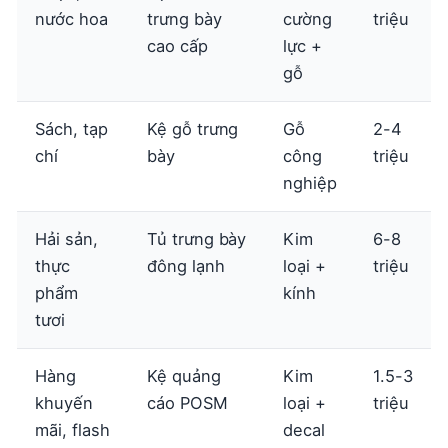
nước hoa
trưng bày
cường
triệu
cao cấp
lực +
gỗ
Sách, tạp
Kệ gỗ trưng
Gỗ
2-4
chí
bày
công
triệu
nghiệp
Hải sản,
Tủ trưng bày
Kim
6-8
thực
đông lạnh
loại +
triệu
phẩm
kính
tươi
Hàng
Kệ quảng
Kim
1.5-3
khuyến
cáo POSM
loại +
triệu
mãi, flash
decal