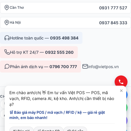
0931 777 527
Cần Thơ
0937 845 333
Hà Nội
Hotline toàn quốc —
0935 498 384
Hỗ trợ KT 24/7 —
0932 555 260
Phản ánh dịch vụ —
0796 700 777
info@vietpos.vn
Em chào anh/chị 👋 Em tư vấn Việt POS — POS, mã
CHỨNG NHẬN & UY TÍN
vạch, RFID, camera AI, kệ kho. Anh/chị cần thiết bị nào
ISO 9001:2015
CE/RoHS thiết bị
Bảo hành 12-36 tháng
ạ?
🛒 Báo giá máy POS / mã vạch / RFID / kệ — giá rẻ giật
6+ năm phục vụ B2B
mình, em báo nhanh!