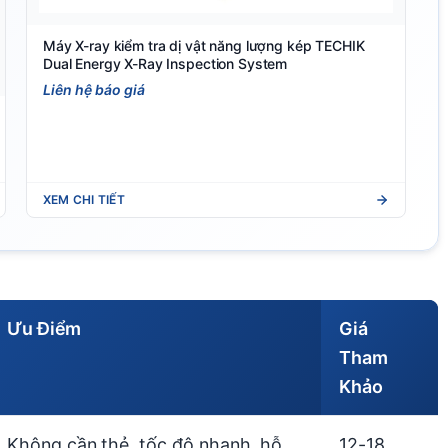
Máy X-ray kiểm tra dị vật năng lượng kép TECHIK
Dual Energy X-Ray Inspection System
Liên hệ báo giá
XEM CHI TIẾT
Ưu Điểm
Giá
Tham
Khảo
Không cần thẻ, tốc độ nhanh, hỗ
12-18