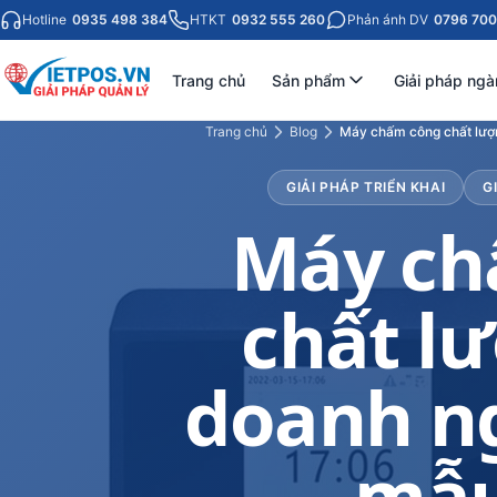
Hotline
0935 498 384
HTKT
0932 555 260
Phản ánh DV
0796 700
Trang chủ
Sản phẩm
Giải pháp ngà
Trang chủ
Blog
Máy chấm công chất lượ
GIẢI PHÁP TRIỂN KHAI
G
Máy ch
chất l
doanh ng
— mẫu