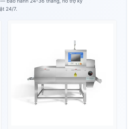
 — bảo hành 24-36 tháng, hỗ trợ kỹ
ật 24/7.