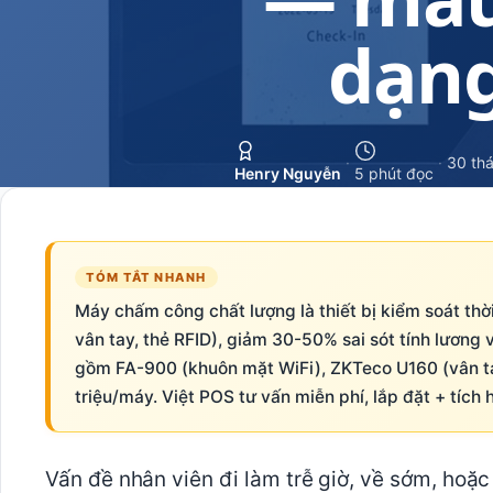
dạng
·
·
30 thá
Henry Nguyễn
5 phút đọc
TÓM TẮT NHANH
Máy chấm công chất lượng là thiết bị kiểm soát th
vân tay, thẻ RFID), giảm 30-50% sai sót tính lương 
gồm FA-900 (khuôn mặt WiFi), ZKTeco U160 (vân t
triệu/máy. Việt POS tư vấn miễn phí, lắp đặt + tíc
Vấn đề nhân viên đi làm trễ giờ, về sớm, hoặ