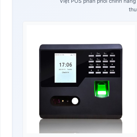
Việt POS phân phối chính hãng
thu