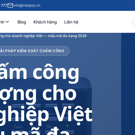
 777
info@vietpos.vn
nh
Blog
Khách hàng
Liên hệ
ng cho doanh nghiệp Việt — mẫu mã đa dạng 2026
IẢI PHÁP KIỂM SOÁT CHẤM CÔNG
ấm công
ượng cho
hiệp Việt
 mã đa