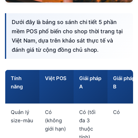
Dưới đây là bảng so sánh chi tiết 5 phần
mềm POS phổ biến cho shop thời trang tại
Việt Nam, dựa trên khảo sát thực tế và
đánh giá từ cộng đồng chủ shop.
Tính
Việt POS
Giải pháp
Giải pháp
năng
A
B
Quản lý
Có
Có (tối
Có
size-màu
(không
đa 3
giới hạn)
thuộc
tính)