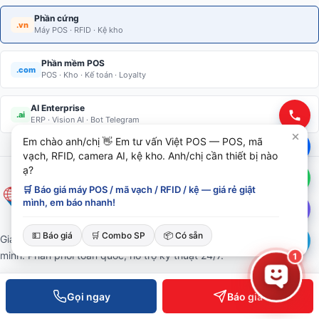
Phần cứng
.vn
Máy POS · RFID · Kệ kho
Phần mềm POS
.com
POS · Kho · Kế toán · Loyalty
AI Enterprise
.ai
ERP · Vision AI · Bot Telegram
Em chào anh/chị 👋 Em tư vấn Việt POS — POS, mã
vạch, RFID, camera AI, kệ kho. Anh/chị cần thiết bị nào
ạ?
🛒 Báo giá máy POS / mã vạch / RFID / kệ — giá rẻ giật
mình, em báo nhanh!
💵 Báo giá
🛒 Combo SP
📦 Có sẵn
Giải pháp thiết bị bán lẻ · Kiểm soát ra vào · RFID · Kệ kho thông
minh. Phân phối toàn quốc, hỗ trợ kỹ thuật 24/7.
1
Gọi ngay
Báo giá