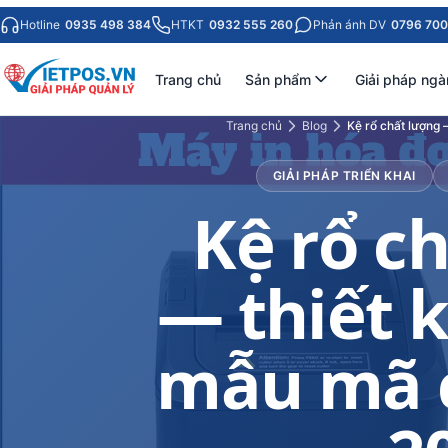
Hotline
0935 498 384
HTKT
0932 555 260
Phản ánh DV
0796 700
Trang chủ
Sản phẩm
Giải pháp ngà
Trang chủ
Blog
Kệ rổ chất lượng
GIẢI PHÁP TRIỂN KHAI
Kệ rổ c
— thiết 
mẫu mã c
2