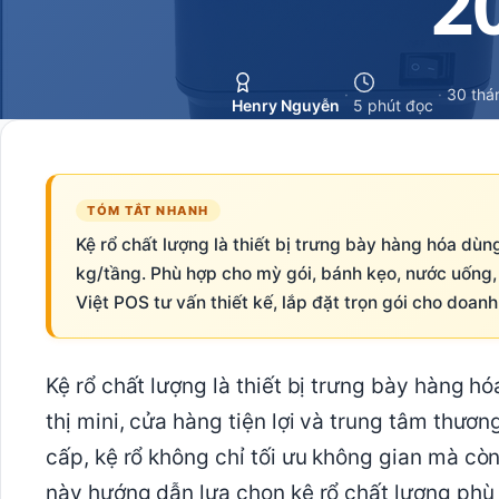
·
·
30 thá
Henry Nguyễn
5 phút đọc
TÓM TẮT NHANH
Kệ rổ chất lượng là thiết bị trưng bày hàng hóa dùng
kg/tầng. Phù hợp cho mỳ gói, bánh kẹo, nước uống,
Việt POS tư vấn thiết kế, lắp đặt trọn gói cho doan
Kệ rổ chất lượng là thiết bị trưng bày hàng h
thị mini, cửa hàng tiện lợi và trung tâm thươn
cấp, kệ rổ không chỉ tối ưu không gian mà cò
này hướng dẫn lựa chọn kệ rổ chất lượng phù