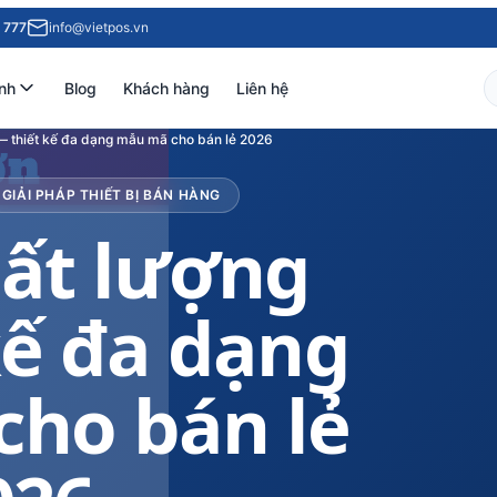
 777
info@vietpos.vn
nh
Blog
Khách hàng
Liên hệ
 — thiết kế đa dạng mẫu mã cho bán lẻ 2026
GIẢI PHÁP THIẾT BỊ BÁN HÀNG
hất lượng
kế đa dạng
ho bán lẻ
026