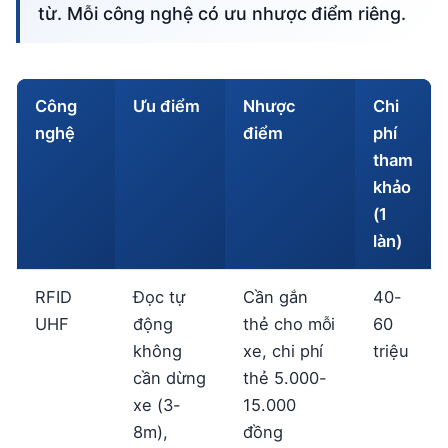
từ. Mỗi công nghệ có ưu nhược điểm riêng.
Công
Ưu điểm
Nhược
Chi
nghệ
điểm
phí
tham
khảo
(1
làn)
RFID
Đọc tự
Cần gắn
40-
UHF
động
thẻ cho mỗi
60
không
xe, chi phí
triệu
cần dừng
thẻ 5.000-
xe (3-
15.000
8m),
đồng