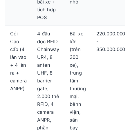
bãi xe +
nhỏ
tích hợp
POS
Gói
4 đầu
Bãi xe
220.000.000
Cao
đọc RFID
lớn
-
cấp (4
Chainway
(trên
350.000.000
làn vào
UR4, 8
300
+ 4 làn
anten
xe),
ra +
UHF, 8
trung
camera
barrier
tâm
ANPR)
gate,
thương
2.000 thẻ
mại,
RFID, 4
bệnh
camera
viện,
ANPR,
sân
phần
bay