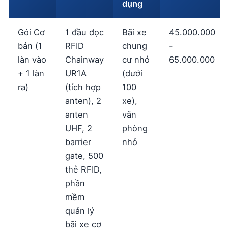
dụng
Gói Cơ
1 đầu đọc
Bãi xe
45.000.000
bản (1
RFID
chung
-
làn vào
Chainway
cư nhỏ
65.000.000
+ 1 làn
UR1A
(dưới
ra)
(tích hợp
100
anten), 2
xe),
anten
văn
UHF, 2
phòng
barrier
nhỏ
gate, 500
thẻ RFID,
phần
mềm
quản lý
bãi xe cơ