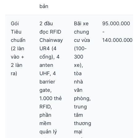
bản
Gói
2 đầu
Bãi xe
95.000.000
Tiêu
đọc RFID
chung
-
chuẩn
Chainway
cư vừa
140.000.000
(2 làn
UR4 (4
(100-
vào +
cổng), 4
300
2 làn
anten
xe),
ra)
UHF, 4
tòa
barrier
nhà
gate,
văn
1.000 thẻ
phòng,
RFID,
trung
phần
tâm
mềm
thương
quản lý
mại