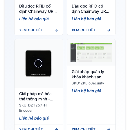
Đầu đọc RFID cố
Đầu đọc RFID cố
định Chainway UR4
định Chainway UR1A
4 cổng, chip Impinj E
– Tích hợp anten,
Liên hệ báo giá
Liên hệ báo giá
Series
hiệu năng UHF vượt
trội
XEM CHI TIẾT
XEM CHI TIẾT
Giải pháp quản lý
khóa khách sạn
thông minh -
SKU: ZKBioSecurity
ZKBioSecurity
Liên hệ báo giá
Giải pháp mã hóa
thẻ thông minh -
DZT257-H Encoder
SKU: DZT257-H
Encoder
Liên hệ báo giá
XEM CHI TIẾT
XEM CHI TIẾT