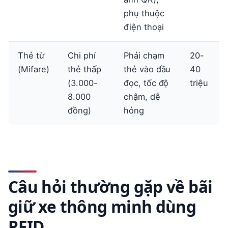
phụ thuộc
điện thoại
Thẻ từ
Chi phí
Phải chạm
20-
(Mifare)
thẻ thấp
thẻ vào đầu
40
(3.000-
đọc, tốc độ
triệu
8.000
chậm, dễ
đồng)
hỏng
Câu hỏi thường gặp về bãi
giữ xe thông minh dùng
RFID