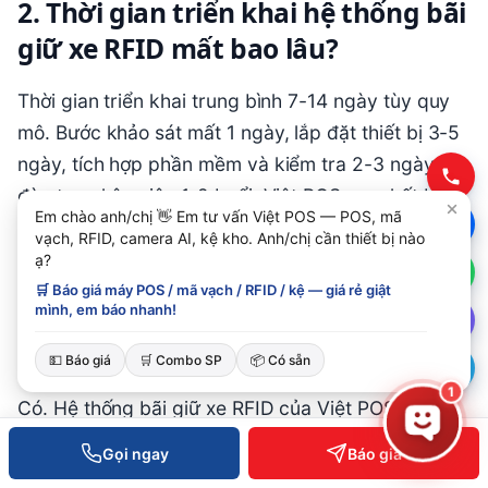
2. Thời gian triển khai hệ thống bãi
giữ xe RFID mất bao lâu?
Thời gian triển khai trung bình 7-14 ngày tùy quy
mô. Bước khảo sát mất 1 ngày, lắp đặt thiết bị 3-5
ngày, tích hợp phần mềm và kiểm tra 2-3 ngày,
đào tạo nhân viên 1-2 buổi. Việt POS cam kết bàn
Em chào anh/chị 👋 Em tư vấn Việt POS — POS, mã
giao đúng tiến độ.
vạch, RFID, camera AI, kệ kho. Anh/chị cần thiết bị nào
ạ?
🛒 Báo giá máy POS / mã vạch / RFID / kệ — giá rẻ giật
mình, em báo nhanh!
3. Hệ thống RFID có tích hợp với
phần mềm POS hiện tại không?
💵 Báo giá
🛒 Combo SP
📦 Có sẵn
1
Có. Hệ thống bãi giữ xe RFID của Việt POS tích
hợp trực tiếp với phần mềm POS của Việt POS,
Gọi ngay
Báo giá
đồng bộ doanh thu, xuất hóa đơn điện tử và báo