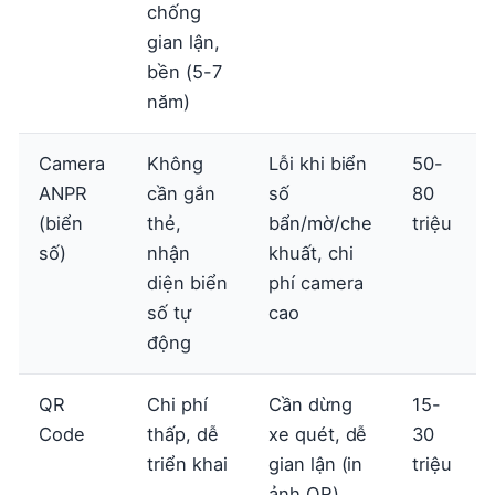
chống
gian lận,
bền (5-7
năm)
Camera
Không
Lỗi khi biển
50-
ANPR
cần gắn
số
80
(biển
thẻ,
bẩn/mờ/che
triệu
số)
nhận
khuất, chi
diện biển
phí camera
số tự
cao
động
QR
Chi phí
Cần dừng
15-
Code
thấp, dễ
xe quét, dễ
30
triển khai
gian lận (in
triệu
ảnh QR),