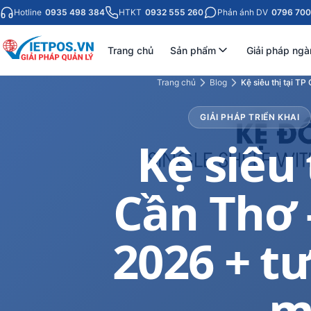
Hotline
0935 498 384
HTKT
0932 555 260
Phản ánh DV
0796 700
Trang chủ
Sản phẩm
Giải pháp ngà
Trang chủ
Blog
Kệ siêu thị tại T
GIẢI PHÁP TRIỂN KHAI
Kệ siêu 
Cần Thơ 
2026 + t
m