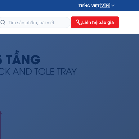
🇻🇳
TIẾNG VIỆT
Liên hệ báo giá