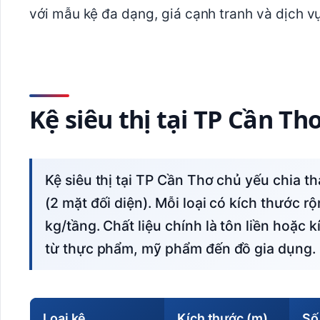
với mẫu kệ đa dạng, giá cạnh tranh và dịch v
Kệ siêu thị tại TP Cần T
Kệ siêu thị tại TP Cần Thơ chủ yếu chia thành 2 loại: kệ đơn (1 mặt trưng bày) và kệ đôi
(2 mặt đối diện). Mỗi loại có kích thước rộ
kg/tầng. Chất liệu chính là tôn liền hoặc 
từ thực phẩm, mỹ phẩm đến đồ gia dụng.
Loại kệ
Kích thước (m)
Số