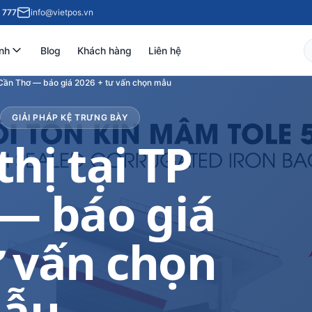
 777
info@vietpos.vn
nh
Blog
Khách hàng
Liên hệ
P Cần Thơ — báo giá 2026 + tư vấn chọn mẫu
GIẢI PHÁP KỆ TRƯNG BÀY
thị tại TP
— báo giá
ư vấn chọn
ẫu