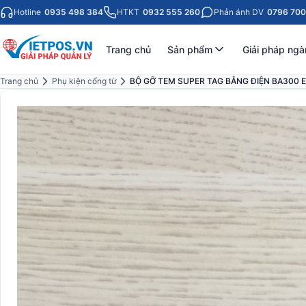
Hotline
0935 498 384
HTKT
0932 555 260
Phản ánh DV
0796 700
Trang chủ
Sản phẩm
Giải pháp ngà
Trang chủ
Phụ kiện cổng từ
BỘ GỠ TEM SUPER TAG BẰNG ĐIỆN BA300 