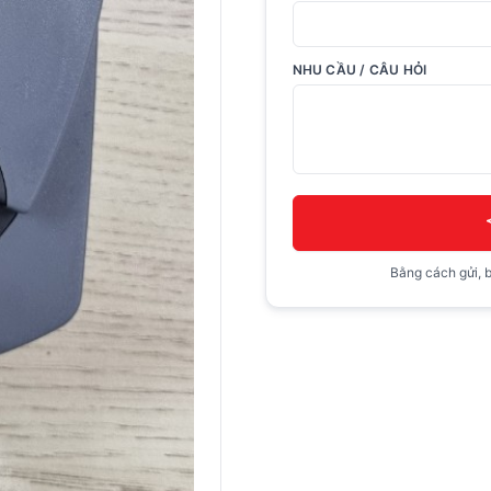
NHU CẦU / CÂU HỎI
Bằng cách gửi, b