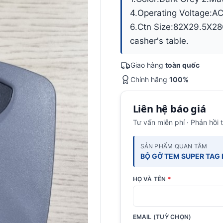
4.Operating Voltage:A
6.Ctn Size:82X29.5X28C
casher's table.
Giao hàng
toàn quốc
Chính hãng
100%
Liên hệ báo giá
Tư vấn miễn phí · Phản hồi 
SẢN PHẨM QUAN TÂM
BỘ GỠ TEM SUPER TAG 
HỌ VÀ TÊN
*
EMAIL (TUỲ CHỌN)