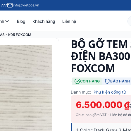
 777
info@vietpos.vn
nh
Blog
Khách hàng
Liên hệ
EAS - K05 FOXCOM
BỘ GỠ TEM
ĐIỆN BA300 
FOXCOM
·
CÒN HÀNG
BẢO HÀNH 
Danh mục:
Phụ kiện cổng từ
6.500.000 ₫
Chưa bao gồm VAT - Liên hệ để đư
1.Color:Dark Grey 2.M