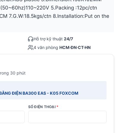
C(50~60hz)110~220V 5.Packing :12pc/ctn
M 7.G.W:18.5kgs/ctn 8.Installation:Put on the
Hỗ trợ kỹ thuật
24/7
4 văn phòng
HCM·ĐN·CT·HN
trong 30 phút
BẰNG ĐIỆN BA300 EAS - K05 FOXCOM
SỐ ĐIỆN THOẠI
*