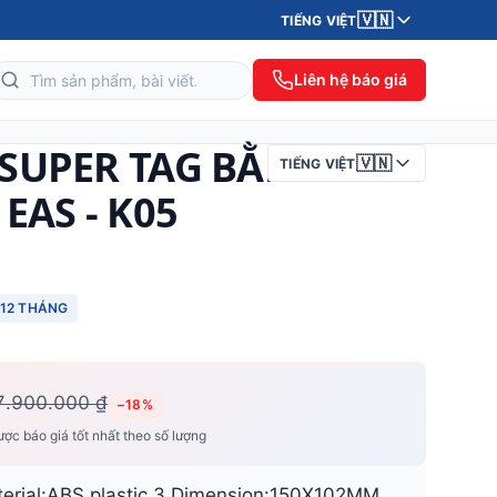
🇻🇳
TIẾNG VIỆT
Liên hệ báo giá
 SUPER TAG BẰNG
🇻🇳
TIẾNG VIỆT
EAS - K05
12 THÁNG
7.900.000 ₫
−18%
ợc báo giá tốt nhất theo số lượng
aterial:ABS plastic 3.Dimension:150X102MM