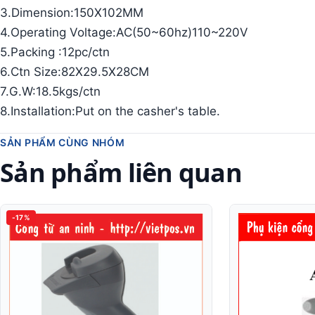
3.Dimension:150X102MM
4.Operating Voltage:AC(50~60hz)110~220V
5.Packing :12pc/ctn
6.Ctn Size:82X29.5X28CM
7.G.W:18.5kgs/ctn
8.Installation:Put on the casher's table.
SẢN PHẨM CÙNG NHÓM
Sản phẩm liên quan
-17%