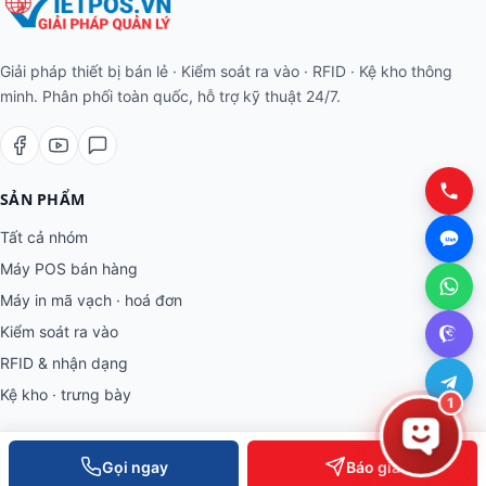
Giải pháp thiết bị bán lẻ · Kiểm soát ra vào · RFID · Kệ kho thông
minh. Phân phối toàn quốc, hỗ trợ kỹ thuật 24/7.
SẢN PHẨM
Tất cả nhóm
Máy POS bán hàng
Máy in mã vạch · hoá đơn
Kiểm soát ra vào
RFID & nhận dạng
Kệ kho · trưng bày
1
THÔNG TIN
Gọi ngay
Báo giá
Về Việt POS