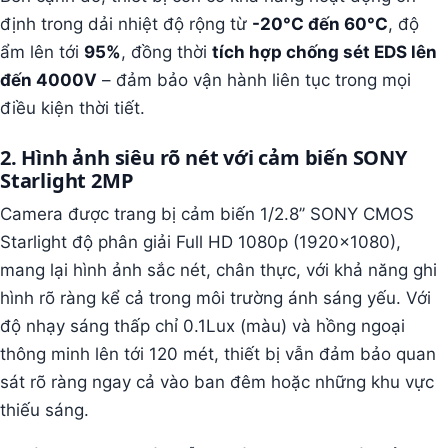
định trong dải nhiệt độ rộng từ
-20°C đến 60°C
, độ
ẩm lên tới
95%
, đồng thời
tích hợp chống sét EDS lên
đến 4000V
– đảm bảo vận hành liên tục trong mọi
điều kiện thời tiết.
2. Hình ảnh siêu rõ nét với cảm biến SONY
Starlight 2MP
Camera được trang bị cảm biến 1/2.8’’ SONY CMOS
Starlight độ phân giải Full HD 1080p (1920x1080),
mang lại hình ảnh sắc nét, chân thực, với khả năng ghi
hình rõ ràng kể cả trong môi trường ánh sáng yếu. Với
độ nhạy sáng thấp chỉ 0.1Lux (màu) và hồng ngoại
thông minh lên tới 120 mét, thiết bị vẫn đảm bảo quan
sát rõ ràng ngay cả vào ban đêm hoặc những khu vực
thiếu sáng.