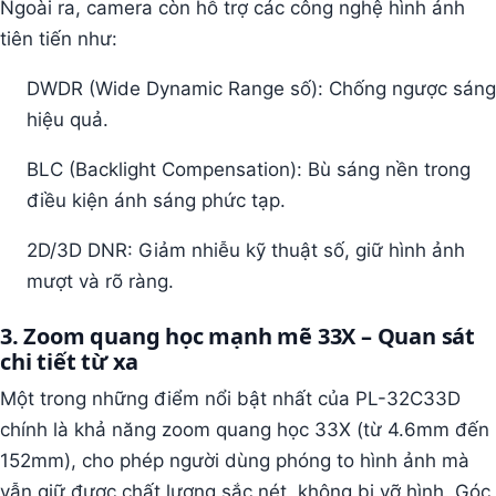
Ngoài ra, camera còn hỗ trợ các công nghệ hình ảnh
tiên tiến như:
DWDR (Wide Dynamic Range số): Chống ngược sáng
hiệu quả.
BLC (Backlight Compensation): Bù sáng nền trong
điều kiện ánh sáng phức tạp.
2D/3D DNR: Giảm nhiễu kỹ thuật số, giữ hình ảnh
mượt và rõ ràng.
3. Zoom quang học mạnh mẽ 33X – Quan sát
chi tiết từ xa
Một trong những điểm nổi bật nhất của PL-32C33D
chính là khả năng zoom quang học 33X (từ 4.6mm đến
152mm), cho phép người dùng phóng to hình ảnh mà
vẫn giữ được chất lượng sắc nét, không bị vỡ hình. Góc