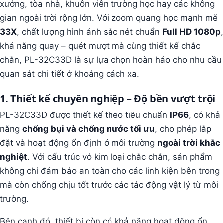
xưởng, tòa nhà, khuôn viên trường học hay các không
gian ngoài trời rộng lớn. Với zoom quang học mạnh mẽ
33X
, chất lượng hình ảnh sắc nét chuẩn
Full HD 1080p
,
khả năng quay – quét mượt mà cùng thiết kế chắc
chắn, PL-32C33D là sự lựa chọn hoàn hảo cho nhu cầu
quan sát chi tiết ở khoảng cách xa.
1. Thiết kế chuyên nghiệp – Độ bền vượt trội
PL-32C33D được thiết kế theo tiêu chuẩn
IP66
, có khả
năng
chống bụi và chống nước tối ưu
, cho phép lắp
đặt và hoạt động ổn định ở môi trường
ngoài trời khắc
nghiệt
. Với cấu trúc vỏ kim loại chắc chắn, sản phẩm
không chỉ đảm bảo an toàn cho các linh kiện bên trong
mà còn chống chịu tốt trước các tác động vật lý từ môi
trường.
Bên cạnh đó, thiết bị còn có khả năng hoạt động ổn