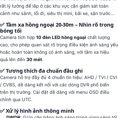
rất lý tưởng để lắp ở các khu vực cần giám sát toàn
cảnh như sảnh, lối đi, siêu thị mini, bãi xe, sân trước...
✅
Tầm xa hồng ngoại 20-30m – Nhìn rõ trong
bóng tối
Camera tích hợp
10 đèn LED hồng ngoại
chất lượng
cao, cho phép quan sát rõ trong điều kiện ánh sáng yếu
hoặc hoàn toàn không có ánh sáng, với tầm xa hiệu
quả lên đến
30 mét
.
✅
Tương thích đa chuẩn đầu ghi
Camera hỗ trợ đầy đủ 4 chuẩn tín hiệu: AHD / TVI / CVI
/ CVBS, dễ dàng kết nối với các dòng DVR phổ biến
trên thị trường. Cài đặt dễ dàng với menu OSD điều
chỉnh qua UTC.
✅
Xử lý hình ảnh thông minh
DWDR
: Giúp cân bằng ánh sáng trong vùng sáng tối