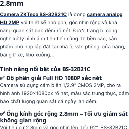
2.8mm
Camera ZKTeco BS-32B21C
là dòng
camera analog
HD 2MP
với thiết kế nhỏ gọn, góc nhìn rộng và khả
năng quan sát ban đêm rõ nét. Được trang bị công
nghệ xử lý hình ảnh tiên tiến cùng độ bền cao, sản
phẩm phù hợp lắp đặt tại nhà ở, văn phòng, cửa hàng,
bãi giữ xe, kho xưởng...
Tính năng nổi bật của BS-32B21C
✅
Độ phân giải Full HD 1080P sắc nét
Camera sử dụng cảm biến 1/2.9” CMOS 2MP, cho ra
hình ảnh 1920x1080px rõ nét, màu sắc trung thực, đảm
bảo chất lượng quan sát cả ngày lẫn đêm.
✅
Ống kính góc rộng 2.8mm – Tối ưu giám sát
không gian rộng
Với tiêu cự 2.8mm và góc nhìn lên đến 92°, BS-32B21C