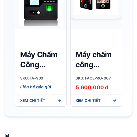
bền bỉ
Máy Chấm
Máy chấm
Công
công
khuôn mặt
khuôn mặt
SKU: FA-900
SKU: FACEPRO-007
FA-900
RONALD
Liên hệ báo giá
5.600.000 ₫
Wifi
JACK
XEM CHI TIẾT
XEM CHI TIẾT
FACEPRO-
007
📊