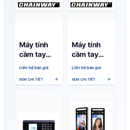
Máy tính
Máy tính
cầm tay
cầm tay
công
công
Liên hệ báo giá
Liên hệ báo giá
nghiệp
nghiệp
XEM CHI TIẾT
XEM CHI TIẾT
Chainway
Chainway
C70
C90A
(Android
Android 14
11) - Siêu
mỏng nhẹ,