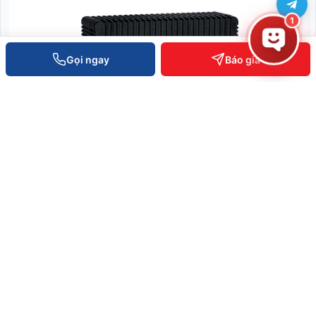
1
Gọi ngay
Báo giá
Module sinh trắc học FA51MC
SKU: FA51MC
Liên hệ báo giá