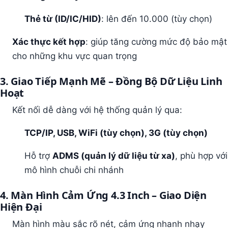
Thẻ từ (ID/IC/HID)
: lên đến 10.000 (tùy chọn)
Xác thực kết hợp
: giúp tăng cường mức độ bảo mật
cho những khu vực quan trọng
3. Giao Tiếp Mạnh Mẽ – Đồng Bộ Dữ Liệu Linh
Hoạt
Kết nối dễ dàng với hệ thống quản lý qua:
TCP/IP, USB, WiFi (tùy chọn), 3G (tùy chọn)
Hỗ trợ
ADMS (quản lý dữ liệu từ xa)
, phù hợp với
mô hình chuỗi chi nhánh
4. Màn Hình Cảm Ứng 4.3 Inch – Giao Diện
Hiện Đại
Màn hình màu sắc rõ nét, cảm ứng nhanh nhạy