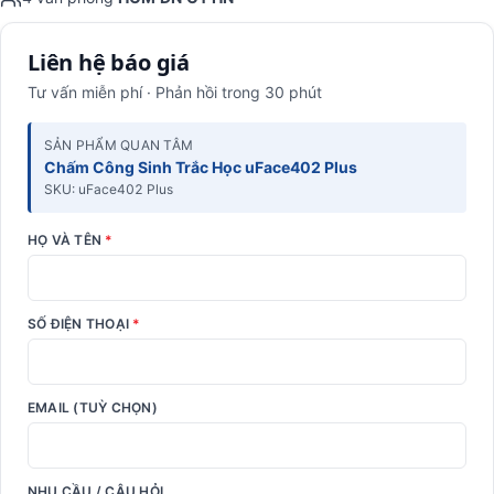
Liên hệ báo giá
Tư vấn miễn phí · Phản hồi trong 30 phút
SẢN PHẨM QUAN TÂM
Chấm Công Sinh Trắc Học uFace402 Plus
SKU: uFace402 Plus
HỌ VÀ TÊN
*
SỐ ĐIỆN THOẠI
*
EMAIL (TUỲ CHỌN)
NHU CẦU / CÂU HỎI