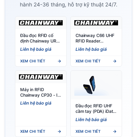
hành 24-36 tháng, hỗ trợ kỹ thuật 24/7.
Đầu đọc RFID cố
Chainway C66 UHF
định Chainway UR1A
RFID Reader
– Tích hợp anten,
(Android 11/13) –
Liên hệ báo giá
Liên hệ báo giá
hiệu năng UHF vượt
Đầu đọc RFID UHF
trội
cầm tay
XEM CHI TIẾT
XEM CHI TIẾT
Máy in RFID
Chainway CP30 - In
tem nhãn RFID, in
Liên hệ báo giá
Đầu đọc RFID UHF
nhiệt trực tiếp/
cầm tay (PDA) iData
chuyển nhiệt
T2X 5G Portable
Liên hệ báo giá
RFID Mobile
Terminal UHF RFID
XEM CHI TIẾT
XEM CHI TIẾT
PDA