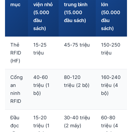
mục
viện nhỏ
trung bình
lớn
(5.000
(15.000
(50.000
đầu
đầu sách)
đầu
sách)
sách)
Thẻ
15-25
45-75 triệu
150-250
RFID
triệu
triệu
(HF)
Cổng
40-60
80-120
160-240
an
triệu (1
triệu (2 bộ)
triệu (4
ninh
bộ)
bộ)
RFID
Đầu
15-20
30-40 triệu
60-80
đọc
triệu (1
(2 máy)
triệu (4