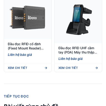
Đầu đọc RFID cố định
Đầu đọc RFID UHF cầm
(Fixed Mount Reader)
tay (PDA) Máy thu thập
Đầu đọc RFID cố định
Liên hệ báo giá
dữ liệu RFID UHF cầm tay
iData R400 - Fixed Mount
Liên hệ báo giá
iData 50 UHF
RFID Reader
XEM CHI TIẾT
XEM CHI TIẾT
TIẾP TỤC ĐỌC