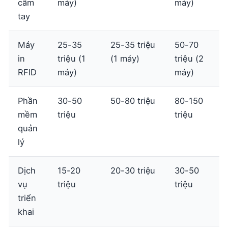
cầm
máy)
máy)
tay
Máy
25-35
25-35 triệu
50-70
in
triệu (1
(1 máy)
triệu (2
RFID
máy)
máy)
Phần
30-50
50-80 triệu
80-150
mềm
triệu
triệu
quản
lý
Dịch
15-20
20-30 triệu
30-50
vụ
triệu
triệu
triển
khai