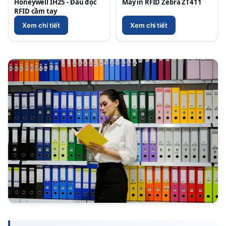
Honeywell IH25 - Đầu đọc
Máy in RFID Zebra ZT411
RFID cầm tay
Xem chi tiết
Xem chi tiết