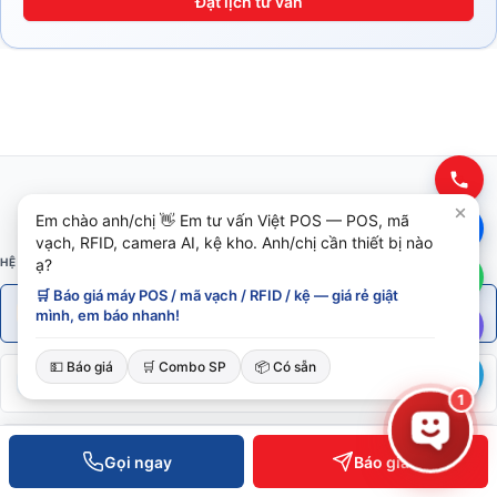
Đặt lịch tư vấn
Em chào anh/chị 👋 Em tư vấn Việt POS — POS, mã
vạch, RFID, camera AI, kệ kho. Anh/chị cần thiết bị nào
HỆ SINH THÁI VIETPOS
ạ?
🛒 Báo giá máy POS / mã vạch / RFID / kệ — giá rẻ giật
Phần cứng
.vn
mình, em báo nhanh!
Máy POS · RFID · Kệ kho
💵 Báo giá
🛒 Combo SP
📦 Có sẵn
Phần mềm POS
.com
POS · Kho · Kế toán · Loyalty
1
AI Enterprise
.ai
Gọi ngay
Báo giá
ERP · Vision AI · Bot Telegram