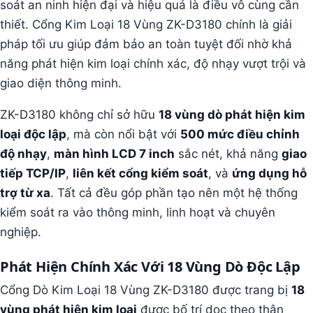
soát an ninh hiện đại và hiệu quả là điều vô cùng cần
thiết. Cổng Kim Loại 18 Vùng ZK-D3180 chính là giải
pháp tối ưu giúp đảm bảo an toàn tuyệt đối nhờ khả
năng phát hiện kim loại chính xác, độ nhạy vượt trội và
giao diện thông minh.
ZK-D3180 không chỉ sở hữu
18 vùng dò phát hiện kim
loại độc lập
, mà còn nổi bật với
500 mức điều chỉnh
độ nhạy
,
màn hình LCD 7 inch
sắc nét, khả năng
giao
tiếp TCP/IP
,
liên kết cổng kiểm soát
, và
ứng dụng hỗ
trợ từ xa
. Tất cả đều góp phần tạo nên một hệ thống
kiểm soát ra vào thông minh, linh hoạt và chuyên
nghiệp.
Phát Hiện Chính Xác Với 18 Vùng Dò Độc Lập
Cổng Dò Kim Loại 18 Vùng ZK-D3180 được trang bị
18
vùng phát hiện kim loại
được bố trí dọc theo thân