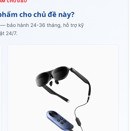
ẨM CHỦ ĐẠO
phẩm cho chủ đề này?
 — bảo hành 24-36 tháng, hỗ trợ kỹ
ật 24/7.