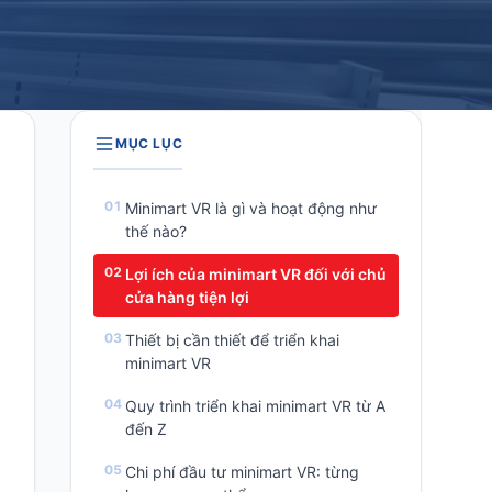
MỤC LỤC
Minimart VR là gì và hoạt động như
thế nào?
Lợi ích của minimart VR đối với chủ
cửa hàng tiện lợi
Thiết bị cần thiết để triển khai
minimart VR
Quy trình triển khai minimart VR từ A
đến Z
Chi phí đầu tư minimart VR: từng