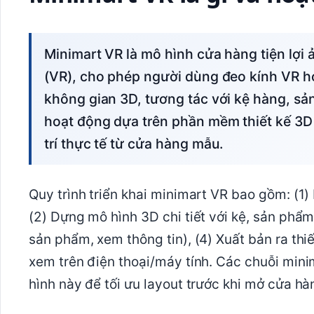
Minimart VR là mô hình cửa hàng tiện lợi ảo được xây dựng bằng công nghệ thực tế ảo
(VR), cho phép người dùng đeo kính VR ho
không gian 3D, tương tác với kệ hàng, sả
hoạt động dựa trên phần mềm thiết kế 3D (
trí thực tế từ cửa hàng mẫu.
Quy trình triển khai minimart VR bao gồm: (1)
(2) Dựng mô hình 3D chi tiết với kệ, sản phẩm
sản phẩm, xem thông tin), (4) Xuất bản ra thi
xem trên điện thoại/máy tính. Các chuỗi min
hình này để tối ưu layout trước khi mở cửa hà