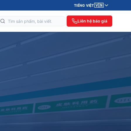
🇻🇳
TIẾNG VIỆT
Liên hệ báo giá