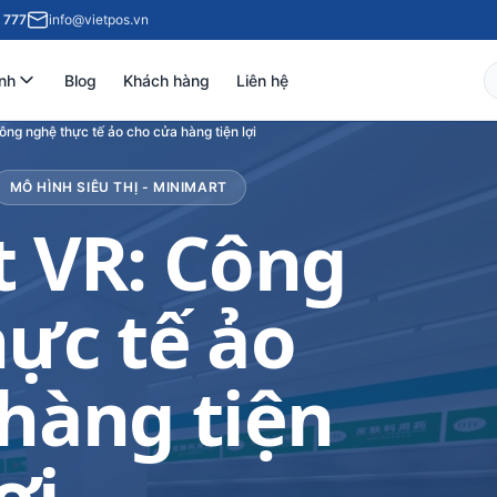
 777
info@vietpos.vn
nh
Blog
Khách hàng
Liên hệ
ông nghệ thực tế ảo cho cửa hàng tiện lợi
MÔ HÌNH SIÊU THỊ - MINIMART
 VR: Công
ực tế ảo
hàng tiện
ợi