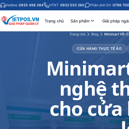
Hotline
0935 498 384
HTKT
0932 555 260
Phản ánh DV
0796 700
Trang chủ
Sản phẩm
Giải pháp ngà
Trang chủ
Blog
Minimart VR: C
CỬA HÀNG THỰC TẾ ẢO
Minimart
nghệ th
cho cửa 
l