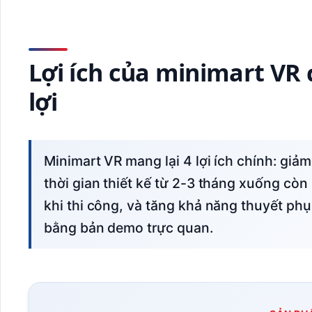
Lợi ích của minimart VR 
lợi
Minimart VR mang lại 4 lợi ích chính: giảm 30-50% chi phí sửa chữa layout sai, rút ngắn
thời gian thiết kế từ 2-3 tháng xuống còn 2
khi thi công, và tăng khả năng thuyết ph
bằng bản demo trực quan.