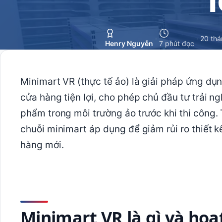
·
·
20 thá
Henry Nguyễn
7 phút đọc
Minimart VR (thực tế ảo) là giải pháp ứng dụ
cửa hàng tiện lợi, cho phép chủ đầu tư trải ng
phẩm trong môi trường ảo trước khi thi công
chuỗi minimart áp dụng để giảm rủi ro thiết k
hàng mới.
Minimart VR là gì và ho