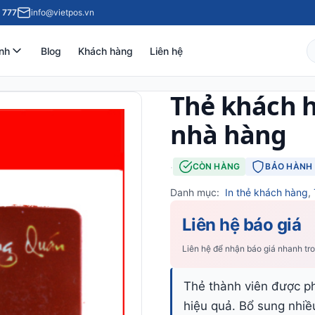
 777
info@vietpos.vn
nh
Blog
Khách hàng
Liên hệ
Thẻ khách 
nhà hàng
·
CÒN HÀNG
BẢO HÀNH 
Danh mục:
In thẻ khách hàng
,
Liên hệ báo giá
Liên hệ để nhận báo giá nhanh tr
Thẻ thành viên được p
hiệu quả. Bổ sung nhiề