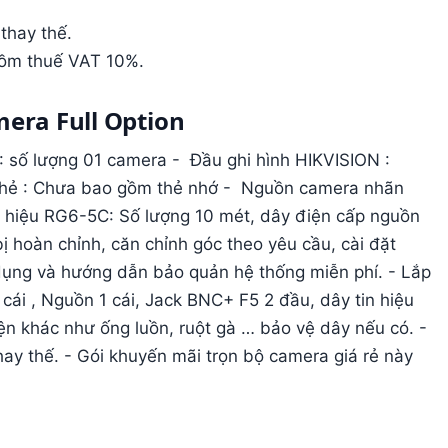
thay thế.
gồm thuế VAT 10%.
mera Full Option
số lượng 01 camera - Đầu ghi hình HIKVISION :
hẻ : Chưa bao gồm thẻ nhớ - Nguồn camera nhãn
ín hiệu RG6-5C: Số lượng 10 mét, dây điện cấp nguồn
 hoàn chỉnh, căn chỉnh góc theo yêu cầu, cài đặt
dụng và hướng dẫn bảo quản hệ thống miễn phí. - Lắp
i , Nguồn 1 cái, Jack BNC+ F5 2 đầu, dây tin hiệu
ện khác như ống luồn, ruột gà … bảo vệ dây nếu có. -
ay thế. - Gói khuyến mãi trọn bộ camera giá rẻ này