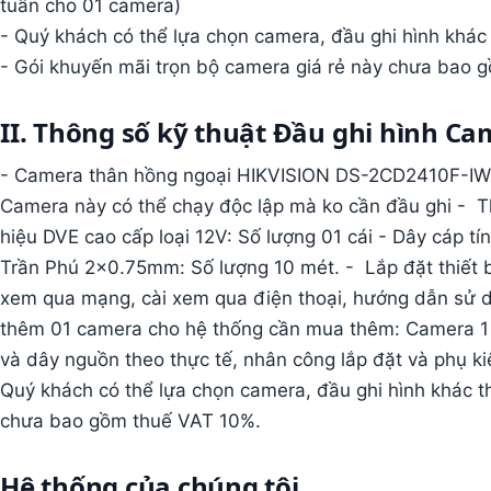
tuần cho 01 camera)
- Quý khách có thể lựa chọn camera, đầu ghi hình khác 
- Gói khuyến mãi trọn bộ camera giá rẻ này chưa bao 
II. Thông số kỹ thuật Đầu ghi hình Ca
- Camera thân hồng ngoại HIKVISION DS-2CD2410F-IW: 
Camera này có thể chạy độc lập mà ko cần đầu ghi - T
hiệu DVE cao cấp loại 12V: Số lượng 01 cái - Dây cáp t
Trần Phú 2×0.75mm: Số lượng 10 mét. - Lắp đặt thiết bị
xem qua mạng, cài xem qua điện thoại, hướng dẫn sử 
thêm 01 camera cho hệ thống cần mua thêm: Camera 1 cá
và dây nguồn theo thực tế, nhân công lắp đặt và phụ ki
Quý khách có thể lựa chọn camera, đầu ghi hình khác th
chưa bao gồm thuế VAT 10%.
Hệ thống của chúng tôi