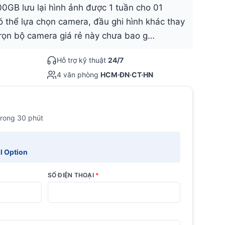
00GB lưu lại hình ảnh được 1 tuần cho 01
 thể lựa chọn camera, đầu ghi hình khác thay
trọn bộ camera giá rẻ này chưa bao g…
Hỗ trợ kỹ thuật
24/7
4 văn phòng
HCM·ĐN·CT·HN
trong 30 phút
l Option
SỐ ĐIỆN THOẠI
*