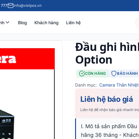
 777
info@vietpos.vn
nh
Blog
Khách hàng
Liên hệ
Đầu ghi hìn
Option
·
CÒN HÀNG
BẢO HÀNH 
Danh mục:
Camera Thân Nhiệt
Liên hệ báo giá
Liên hệ để nhận báo giá nhanh tr
I. Mô tả sản phẩm Đầu 
hãng 36 tháng - Khách