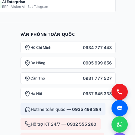
AI Enterprise
ERP · Vision AI · Bot Telegram
VĂN PHÒNG TOÀN QUỐC
0934 777 443
Hồ Chí Minh
0905 999 656
Đà Nẵng
0931 777 527
Cần Thơ
0937 845 333
Hà Nội
Hotline toàn quốc —
0935 498 384
Hỗ trợ KT 24/7 —
0932 555 260