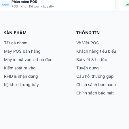
Phần mềm POS
.com
.ai
POS · Kho · Kế toán · Loyalty
SẢN PHẨM
THÔNG TIN
Tất cả nhóm
Về Việt POS
Máy POS bán hàng
Khách hàng tiêu biểu
Máy in mã vạch · hoá đơn
Bài viết & tin tức
Kiểm soát ra vào
Tuyển dụng
RFID & nhận dạng
Câu hỏi thường gặp
Kệ kho · trưng bày
Chính sách bảo hành
Chính sách bảo mật