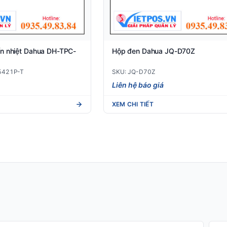
n nhiệt Dahua DH-TPC-
Hộp đen Dahua JQ-D70Z
5421P-T
SKU: JQ-D70Z
Liên hệ báo giá
XEM CHI TIẾT