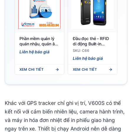
Phần mềm quản lý
Đầu đọc thẻ - RFID
quán nhậu, quán ăn
di động Built-in
— Việt POS
Chainway C66
SKU: C66
Liên hệ báo giá
Liên hệ báo giá
XEM CHI TIẾT
XEM CHI TIẾT
Khác với GPS tracker chỉ ghi vị trí, V600S có thể
kết nối với cảm biến nhiên liệu, camera hành trình,
và máy in hóa đơn nhiệt để in phiếu giao hàng
ngay trên xe. Thiết bị chạy Android nên dễ dàng