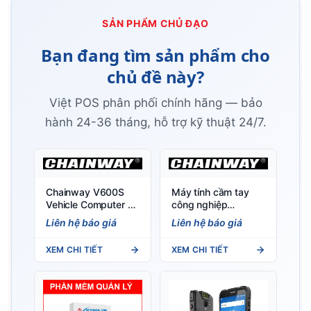
SẢN PHẨM CHỦ ĐẠO
Bạn đang tìm sản phẩm cho
chủ đề này?
Việt POS phân phối chính hãng — bảo
hành 24-36 tháng, hỗ trợ kỹ thuật 24/7.
Chainway V600S
Máy tính cầm tay
Vehicle Computer –
công nghiệp
Android 12, 5.5" HD,
Chainway C66
Liên hệ báo giá
Liên hệ báo giá
4G, OBD, RFID, GPS
(Android 11/13) -
Việt POS
XEM CHI TIẾT
XEM CHI TIẾT