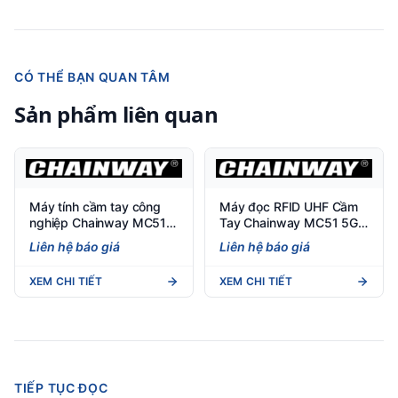
CÓ THỂ BẠN QUAN TÂM
Sản phẩm liên quan
Máy tính cầm tay công
Máy đọc RFID UHF Cầm
nghiệp Chainway MC51
Tay Chainway MC51 5G
5G (Android 14) - Việt
(Android 14) - 1300+
Liên hệ báo giá
Liên hệ báo giá
POS
Tags/s, 30m+
XEM CHI TIẾT
XEM CHI TIẾT
TIẾP TỤC ĐỌC