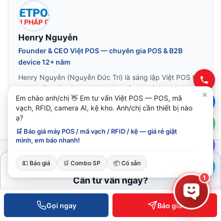
Henry Nguyễn
Founder & CEO Việt POS — chuyên gia POS & B2B
device 12+ năm
Henry Nguyễn (Nguyễn Đức Trí) là sáng lập Việt POS từ
2010, dẫn dắt đội ngũ kỹ thuật triển khai POS, RFID, kệ
Em chào anh/chị 👋 Em tư vấn Việt POS — POS, mã
siêu thị, kiểm soát ra vào cho hàng nghìn doanh nghiệp
vạch, RFID, camera AI, kệ kho. Anh/chị cần thiết bị nào
Việt. Chuyên mô…
ạ?
🛒 Báo giá máy POS / mã vạch / RFID / kệ — giá rẻ giật
mình, em báo nhanh!
💵 Báo giá
🛒 Combo SP
📦 Có sẵn
1
Cần tư vấn ngay?
Đội ngũ Việt POS phản hồi trong 30 phút giờ hành chính.
Gọi ngay
Báo giá
0935 498 384