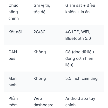
Chức
Ghi vị trí,
Giám sát + điều
năng
tốc độ
khiển + in ấn
chính
Kết nối
2G/3G
4G LTE, WiFi,
Bluetooth 5.0
CAN
Không
Có (đọc dữ liệu
bus
động cơ, nhiên
liệu)
Màn
Không
5.5 inch cảm ứng
hình
Phần
Web
Android app tùy
mềm
dashboard
chỉnh