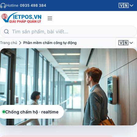
🇻🇳
Hotline
0935 498 384
🇻🇳
Trang chủ
Phần mềm chấm công tự động
Chống chấm hộ · realtime