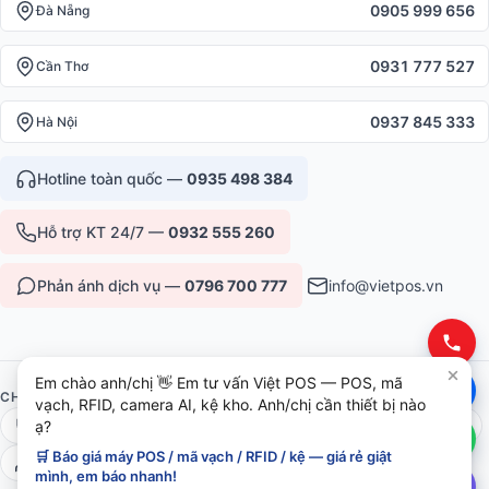
0905 999 656
Đà Nẵng
0931 777 527
Cần Thơ
0937 845 333
Hà Nội
Hotline toàn quốc —
0935 498 384
Hỗ trợ KT 24/7 —
0932 555 260
Phản ánh dịch vụ —
0796 700 777
info@vietpos.vn
Em chào anh/chị 👋 Em tư vấn Việt POS — POS, mã
CHỨNG NHẬN & UY TÍN
vạch, RFID, camera AI, kệ kho. Anh/chị cần thiết bị nào
ạ?
ISO 9001:2015
CE/RoHS thiết bị
Bảo hành 12-36 tháng
🛒 Báo giá máy POS / mã vạch / RFID / kệ — giá rẻ giật
6+ năm phục vụ B2B
mình, em báo nhanh!