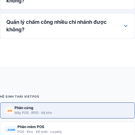
không?
Quản lý chấm công nhiều chi nhánh được
không?
HỆ SINH THÁI VIETPOS
Phần cứng
.vn
Máy POS · RFID · Kệ kho
Phần mềm POS
.com
POS · Kho · Kế toán · Loyalty