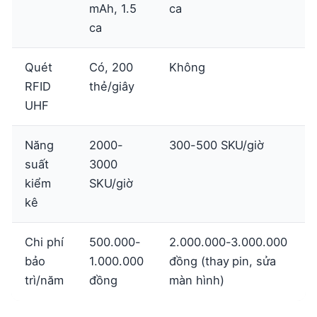
mAh, 1.5
ca
ca
Quét
Có, 200
Không
RFID
thẻ/giây
UHF
Năng
2000-
300-500 SKU/giờ
suất
3000
kiểm
SKU/giờ
kê
Chi phí
500.000-
2.000.000-3.000.000
bảo
1.000.000
đồng (thay pin, sửa
trì/năm
đồng
màn hình)