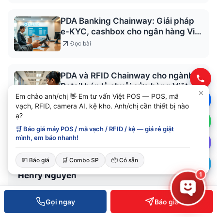
PDA Banking Chainway: Giải pháp
e-KYC, cashbox cho ngân hàng Việt
2026
Đọc bài
PDA và RFID Chainway cho ngành
Retail bán lẻ chuỗi cửa hàng Việt
Em chào anh/chị 👋 Em tư vấn Việt POS — POS, mã
2026
Đọc bài
vạch, RFID, camera AI, kệ kho. Anh/chị cần thiết bị nào
ạ?
🛒 Báo giá máy POS / mã vạch / RFID / kệ — giá rẻ giật
mình, em báo nhanh!
💵 Báo giá
🛒 Combo SP
📦 Có sẵn
Henry Nguyễn
1
Founder & CEO Việt POS — chuyên gia POS & B2B
device 12+ năm
Gọi ngay
Báo giá
Henry Nguyễn (Nguyễn Đức Trí) là sáng lập Việt POS từ