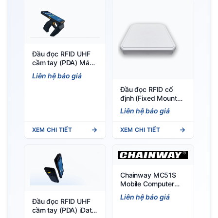
Đầu đọc RFID UHF
cầm tay (PDA) Máy
đầu đọc RFID UHF
Liên hệ báo giá
cầm tay iData T2
UHF 5G
Đầu đọc RFID cố
định (Fixed Mount
Reader) Đầu đọc
Liên hệ báo giá
RFID cố định iData
U500-09 – 33dBm,
XEM CHI TIẾT
XEM CHI TIẾT
IP67, 9dBi
Chainway MC51S
Mobile Computer
(Android 16) - PDA
Liên hệ báo giá
Đầu đọc RFID UHF
công nghiệp
cầm tay (PDA) iData