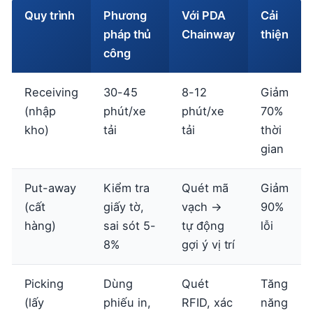
Quy trình
Phương
Với PDA
Cải
pháp thủ
Chainway
thiện
công
Receiving
30-45
8-12
Giảm
(nhập
phút/xe
phút/xe
70%
kho)
tải
tải
thời
gian
Put-away
Kiểm tra
Quét mã
Giảm
(cất
giấy tờ,
vạch →
90%
hàng)
sai sót 5-
tự động
lỗi
8%
gợi ý vị trí
Picking
Dùng
Quét
Tăng
(lấy
phiếu in,
RFID, xác
năng