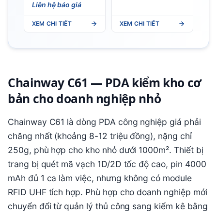
T2X 5G Portable
Liên hệ báo giá
RFID Mobile
Terminal UHF RFID
XEM CHI TIẾT
XEM CHI TIẾT
PDA
Chainway C61 — PDA kiểm kho cơ
bản cho doanh nghiệp nhỏ
Chainway C61 là dòng PDA công nghiệp giá phải
chăng nhất (khoảng 8-12 triệu đồng), nặng chỉ
250g, phù hợp cho kho nhỏ dưới 1000m². Thiết bị
trang bị quét mã vạch 1D/2D tốc độ cao, pin 4000
mAh đủ 1 ca làm việc, nhưng không có module
RFID UHF tích hợp. Phù hợp cho doanh nghiệp mới
chuyển đổi từ quản lý thủ công sang kiểm kê bằng