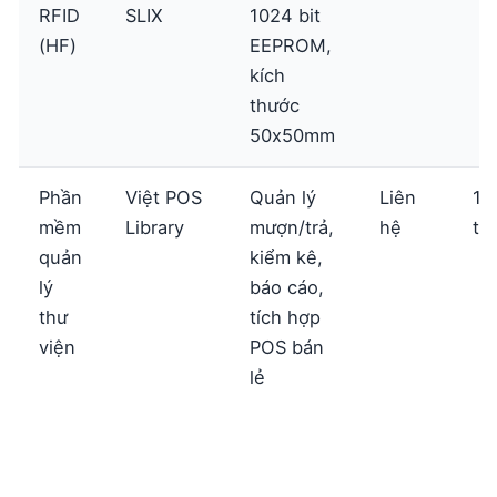
RFID
SLIX
1024 bit
(HF)
EEPROM,
kích
thước
50x50mm
Phần
Việt POS
Quản lý
Liên
12
mềm
Library
mượn/trả,
hệ
th
quản
kiểm kê,
lý
báo cáo,
thư
tích hợp
viện
POS bán
lẻ