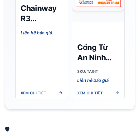
Chainway
R3
Desktop
Liên hệ báo giá
RFID
Cổng Từ
Reader -
An Ninh
Đầu đọc
Thư Viện
UHF
SKU: TAGIT
Tagit
chuyên
Liên hệ báo giá
dụng cho
XEM CHI TIẾT
XEM CHI TIẾT
bàn làm
việc
🛡️