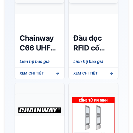
Chainway
Đầu đọc
C66 UHF
RFID cố
RFID
định
Liên hệ báo giá
Liên hệ báo giá
Reader
Chainway
XEM CHI TIẾT
XEM CHI TIẾT
(Android
UR1A –
11/13) –
Tích hợp
Đầu đọc
anten, hiệu
RFID UHF
năng UHF
cầm tay
vượt trội