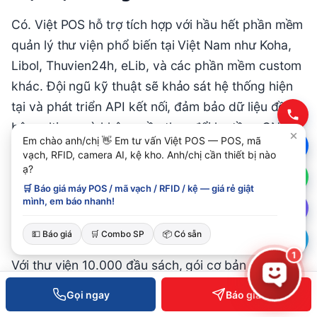
Có. Việt POS hỗ trợ tích hợp với hầu hết phần mềm
quản lý thư viện phổ biến tại Việt Nam như Koha,
Libol, Thuvien24h, eLib, và các phần mềm custom
khác. Đội ngũ kỹ thuật sẽ khảo sát hệ thống hiện
tại và phát triển API kết nối, đảm bảo dữ liệu đồng
bộ realtime mà không cần thay đổi hạ tầng CNTT.
Em chào anh/chị 👋 Em tư vấn Việt POS — POS, mã
vạch, RFID, camera AI, kệ kho. Anh/chị cần thiết bị nào
ạ?
Chi phí triển khai RFID cho thư
🛒 Báo giá máy POS / mã vạch / RFID / kệ — giá rẻ giật
mình, em báo nhanh!
viện 10.000 đầu sách là bao nhiêu?
💵 Báo giá
🛒 Combo SP
📦 Có sẵn
Chi phí phụ thuộc vào quy mô và cấu hình cụ thể.
1
Với thư viện 10.000 đầu sách, gói cơ bản (1 cổng
an ninh, 1 đầu đọc bàn, 1 PDA, 10.000 tem RFID,
Gọi ngay
Báo giá
phần mềm) dao động 180-250 triệu đồng. Gói