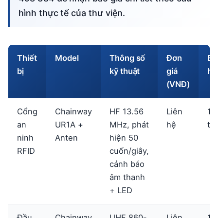
hình thực tế của thư viện.
Thiết
Model
Thông số
Đơn
Bả
bị
kỹ thuật
giá
hà
(VNĐ)
Cổng
Chainway
HF 13.56
Liên
12
an
UR1A +
MHz, phát
hệ
th
ninh
Anten
hiện 50
RFID
cuốn/giây,
cảnh báo
âm thanh
+ LED
Đầu
Chainway
UHF 860-
Liên
12