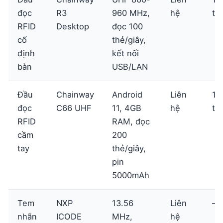
đọc
R3
960 MHz,
hệ
th
RFID
Desktop
đọc 100
cố
thẻ/giây,
định
kết nối
bàn
USB/LAN
Đầu
Chainway
Android
Liên
12
đọc
C66 UHF
11, 4GB
hệ
th
RFID
RAM, đọc
cầm
200
tay
thẻ/giây,
pin
5000mAh
Tem
NXP
13.56
Liên
—
nhãn
ICODE
MHz,
hệ