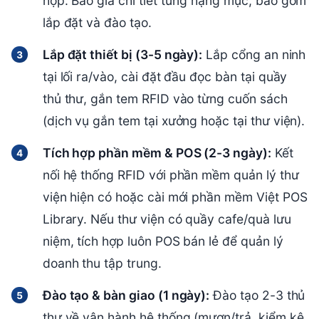
hợp. Báo giá chi tiết từng hạng mục, bao gồm
lắp đặt và đào tạo.
Lắp đặt thiết bị (3-5 ngày):
Lắp cổng an ninh
tại lối ra/vào, cài đặt đầu đọc bàn tại quầy
thủ thư, gắn tem RFID vào từng cuốn sách
(dịch vụ gắn tem tại xưởng hoặc tại thư viện).
Tích hợp phần mềm & POS (2-3 ngày):
Kết
nối hệ thống RFID với phần mềm quản lý thư
viện hiện có hoặc cài mới phần mềm Việt POS
Library. Nếu thư viện có quầy cafe/quà lưu
niệm, tích hợp luôn POS bán lẻ để quản lý
doanh thu tập trung.
Đào tạo & bàn giao (1 ngày):
Đào tạo 2-3 thủ
thư về vận hành hệ thống (mượn/trả, kiểm kê,