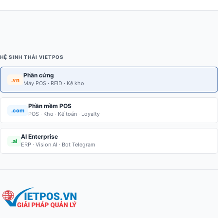
HỆ SINH THÁI VIETPOS
Phần cứng
.vn
Máy POS · RFID · Kệ kho
Phần mềm POS
.com
POS · Kho · Kế toán · Loyalty
AI Enterprise
.ai
ERP · Vision AI · Bot Telegram