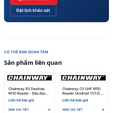
Đặt lịch khảo sát
CÓ THỂ BẠN QUAN TÂM
Sản phẩm liên quan
Chainway R3 Desktop
Chainway C5 UHF RFID
RFID Reader - Đầu đọc
Reader (Android 11/13) -
UHF chuyên dụng cho
Đầu đọc RFID cầm tay
Liên hệ báo giá
Liên hệ báo giá
bàn làm việc
mạnh mẽ
XEM CHI TIẾT
XEM CHI TIẾT