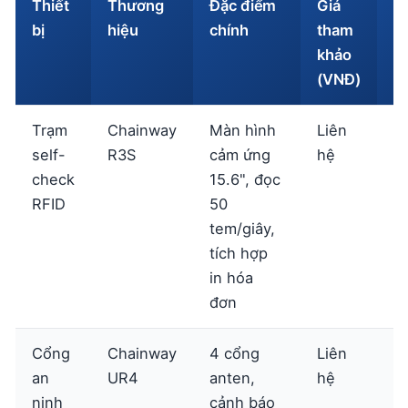
Thiết
Thương
Đặc điểm
Giá
L
bị
hiệu
chính
tham
h
khảo
m
(VNĐ)
Trạm
Chainway
Màn hình
Liên
X
self-
R3S
cảm ứng
hệ
ch
check
15.6", đọc
ti
RFID
50
tem/giây,
tích hợp
in hóa
đơn
Cổng
Chainway
4 cổng
Liên
X
an
UR4
anten,
hệ
ch
ninh
cảnh báo
ti