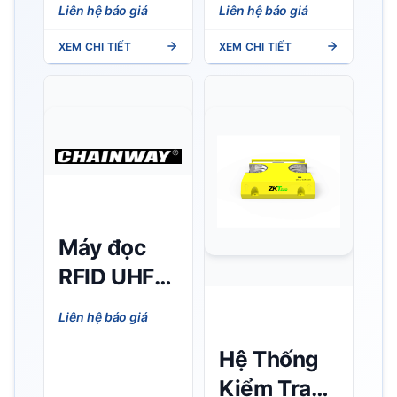
Liên hệ báo giá
Liên hệ báo giá
Chainway
Chainway
XEM CHI TIẾT
XEM CHI TIẾT
UR1A –
UR4 4
Tích hợp
cổng, chip
anten, hiệu
Impinj E
năng UHF
Series
vượt trội
Máy đọc
RFID UHF
cầm tay
Liên hệ báo giá
Chainway
Hệ Thống
C66
Kiểm Tra
(Android