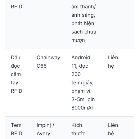
RFID
âm thanh/
ánh sáng,
phát hiện
sách chưa
mượn
Đầu
Chainway
Android
Liên
X
đọc
C66
11, đọc
hệ
ch
cầm
200
ti
tay
tem/giây,
RFID
phạm vi
3-5m, pin
8000mAh
Tem
Impinj /
Kích
Liên
X
RFID
Avery
thước
hệ
ch