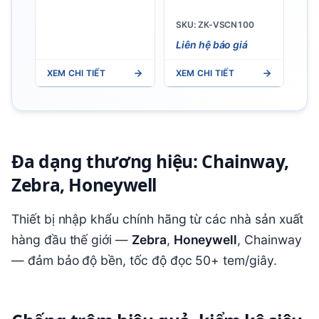
Gầm Xe Di
11/13) -
SKU: ZK-VSCN100
Động - ZK-
Tích hợp
Liên hệ báo giá
VSCN100
RFID, nhẹ
XEM CHI TIẾT
XEM CHI TIẾT
297g, IP65
Đa dạng thương hiệu: Chainway,
Zebra, Honeywell
Thiết bị nhập khẩu chính hãng từ các nhà sản xuất
hàng đầu thế giới —
Zebra
,
Honeywell
, Chainway
— đảm bảo độ bền, tốc độ đọc 50+ tem/giây.