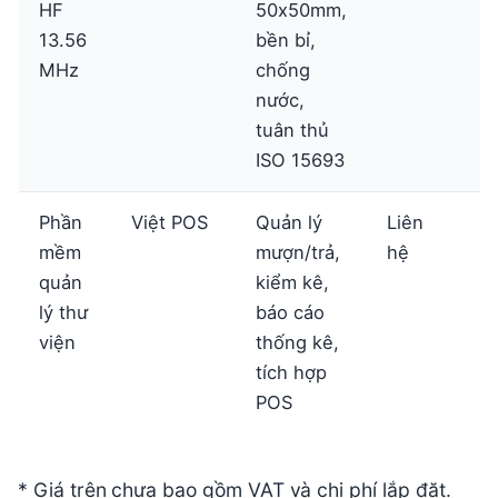
HF
50x50mm,
ti
13.56
bền bỉ,
MHz
chống
nước,
tuân thủ
ISO 15693
Phần
Việt POS
Quản lý
Liên
X
mềm
mượn/trả,
hệ
ch
quản
kiểm kê,
ti
lý thư
báo cáo
viện
thống kê,
tích hợp
POS
* Giá trên chưa bao gồm VAT và chi phí lắp đặt.