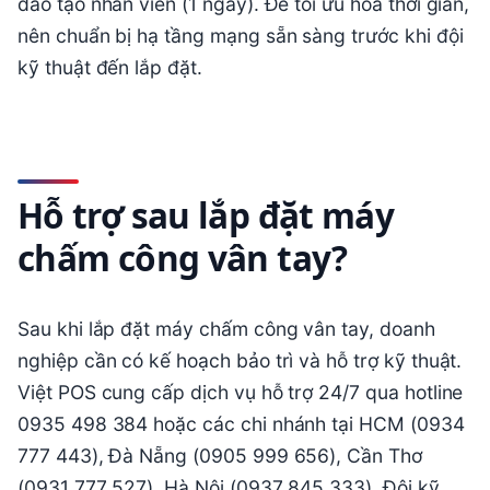
đào tạo nhân viên (1 ngày). Để tối ưu hóa thời gian,
nên chuẩn bị hạ tầng mạng sẵn sàng trước khi đội
kỹ thuật đến lắp đặt.
Hỗ trợ sau lắp đặt máy
chấm công vân tay?
Sau khi lắp đặt máy chấm công vân tay, doanh
nghiệp cần có kế hoạch bảo trì và hỗ trợ kỹ thuật.
Việt POS cung cấp dịch vụ hỗ trợ 24/7 qua hotline
0935 498 384 hoặc các chi nhánh tại HCM (0934
777 443), Đà Nẵng (0905 999 656), Cần Thơ
(0931 777 527), Hà Nội (0937 845 333). Đội kỹ