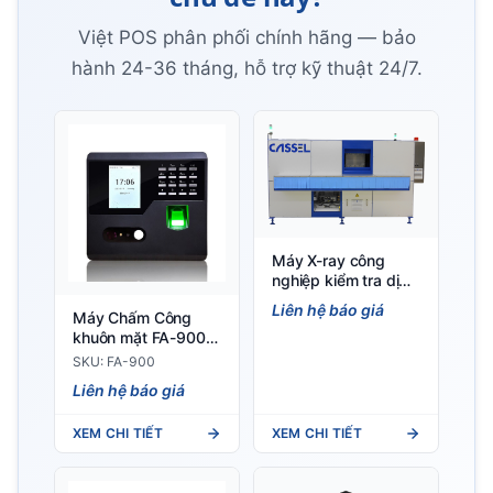
Việt POS phân phối chính hãng — bảo
hành 24-36 tháng, hỗ trợ kỹ thuật 24/7.
Máy X-ray công
nghiệp kiểm tra dị
vật dạng tấm
Liên hệ báo giá
Máy Chấm Công
CASSEL XRAY
khuôn mặt FA-900
SHARK XD BOARD
Wifi
SKU: FA-900
Liên hệ báo giá
XEM CHI TIẾT
XEM CHI TIẾT