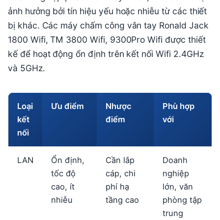
ảnh hưởng bởi tín hiệu yếu hoặc nhiễu từ các thiết
bị khác. Các máy chấm công vân tay Ronald Jack
1800 Wifi, TM 3800 Wifi, 9300Pro Wifi được thiết
kế để hoạt động ổn định trên kết nối Wifi 2.4GHz
và 5GHz.
Loại
Ưu điểm
Nhược
Phù hợp
kết
điểm
với
nối
LAN
Ổn định,
Cần lắp
Doanh
tốc độ
cáp, chi
nghiệp
cao, ít
phí hạ
lớn, văn
nhiễu
tầng cao
phòng tập
trung