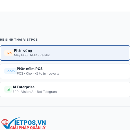
HỆ SINH THÁI VIETPOS
Phần cứng
.vn
Máy POS · RFID · Kệ kho
Phần mềm POS
.com
POS · Kho · Kế toán · Loyalty
AI Enterprise
.ai
ERP · Vision AI · Bot Telegram