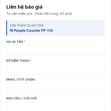
Liên hệ báo giá
Tư vấn miễn phí · Phản hồi trong 30 phút
SẢN PHẨM QUAN TÂM
IR People Counter FP-110
HỌ VÀ TÊN
*
SỐ ĐIỆN THOẠI
*
EMAIL (TUỲ CHỌN)
NHU CẦU / CÂU HỎI