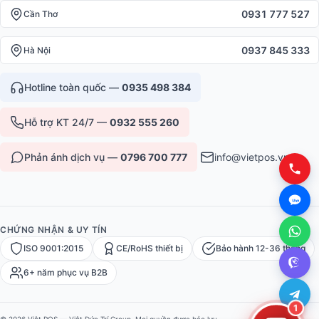
0931 777 527
Cần Thơ
0937 845 333
Hà Nội
Hotline toàn quốc —
0935 498 384
Hỗ trợ KT 24/7 —
0932 555 260
Phản ánh dịch vụ —
0796 700 777
info@vietpos.vn
CHỨNG NHẬN & UY TÍN
ISO 9001:2015
CE/RoHS thiết bị
Bảo hành 12-36 tháng
6+ năm phục vụ B2B
1