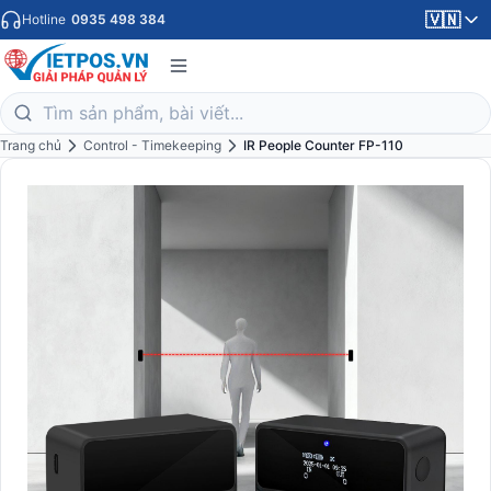
🇻🇳
Hotline
0935 498 384
Trang chủ
Control - Timekeeping
IR People Counter FP-110