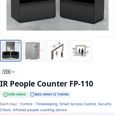
🇻🇳
IR People Counter FP-110
·
CÒN HÀNG
BẢO HÀNH 12 THÁNG
Danh mục:
Control - Timekeeping
,
Smart Access Control
,
Security
Check
,
Infrared people counting device