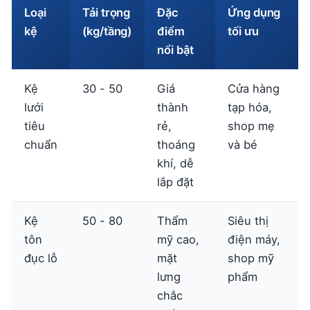
Loại
Tải trọng
Đặc
Ứng dụng
kệ
(kg/tầng)
điểm
tối ưu
nổi bật
Kệ
30 - 50
Giá
Cửa hàng
lưới
thành
tạp hóa,
tiêu
rẻ,
shop mẹ
chuẩn
thoáng
và bé
khí, dễ
lắp đặt
Kệ
50 - 80
Thẩm
Siêu thị
tôn
mỹ cao,
điện máy,
đục lỗ
mặt
shop mỹ
lưng
phẩm
chắc