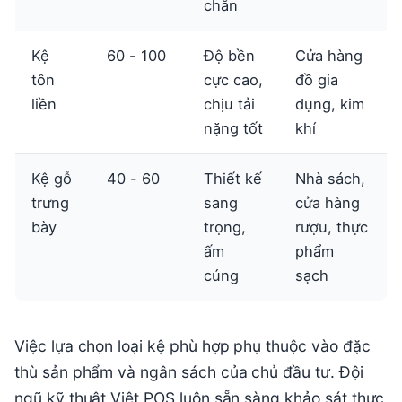
chắn
Kệ
60 - 100
Độ bền
Cửa hàng
tôn
cực cao,
đồ gia
liền
chịu tải
dụng, kim
nặng tốt
khí
Kệ gỗ
40 - 60
Thiết kế
Nhà sách,
trưng
sang
cửa hàng
bày
trọng,
rượu, thực
ấm
phẩm
cúng
sạch
Việc lựa chọn loại kệ phù hợp phụ thuộc vào đặc
thù sản phẩm và ngân sách của chủ đầu tư. Đội
ngũ kỹ thuật Việt POS luôn sẵn sàng khảo sát thực