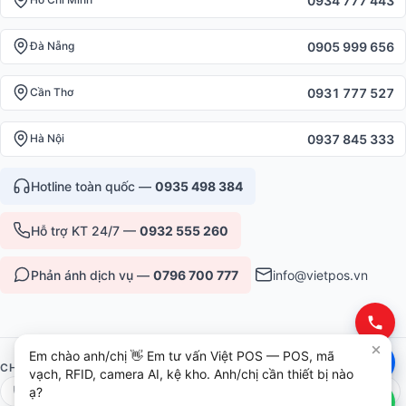
0934 777 443
0905 999 656
Đà Nẵng
0931 777 527
Cần Thơ
0937 845 333
Hà Nội
Hotline toàn quốc —
0935 498 384
Hỗ trợ KT 24/7 —
0932 555 260
Phản ánh dịch vụ —
0796 700 777
info@vietpos.vn
Em chào anh/chị 👋 Em tư vấn Việt POS — POS, mã
CHỨNG NHẬN & UY TÍN
vạch, RFID, camera AI, kệ kho. Anh/chị cần thiết bị nào
ISO 9001:2015
CE/RoHS thiết bị
Bảo hành 12-36 tháng
ạ?